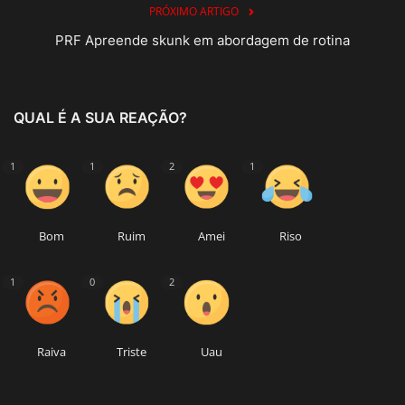
PRÓXIMO ARTIGO
PRF Apreende skunk em abordagem de rotina
QUAL É A SUA REAÇÃO?
1
1
2
1
Bom
Ruim
Amei
Riso
1
0
2
Raiva
Triste
Uau