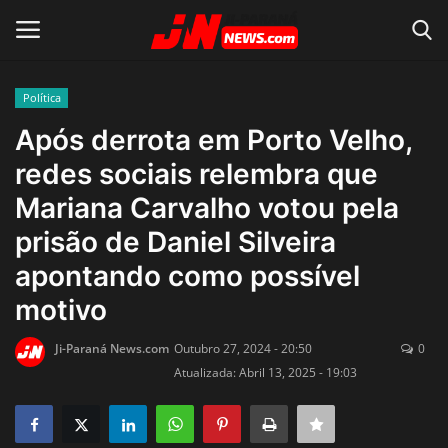
Política
Conecte-se
Registro
Após derrota em Porto Velho,
redes sociais relembra que
Home
Mariana Carvalho votou pela
Contato
prisão de Daniel Silveira
apontando como possível
Acidente
motivo
Notícias do Mundo
Ji-Paraná News.com
Outubro 27, 2024 - 20:50
0
Atualizada: Abril 13, 2025 - 19:03
Polícia
Política