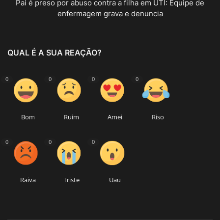
Pai é preso por abuso contra a filha em UTI: Equipe de
enfermagem grava e denuncia
QUAL É A SUA REAÇÃO?
0
0
0
0
Bom
Ruim
Amei
Riso
0
0
0
Raiva
Triste
Uau