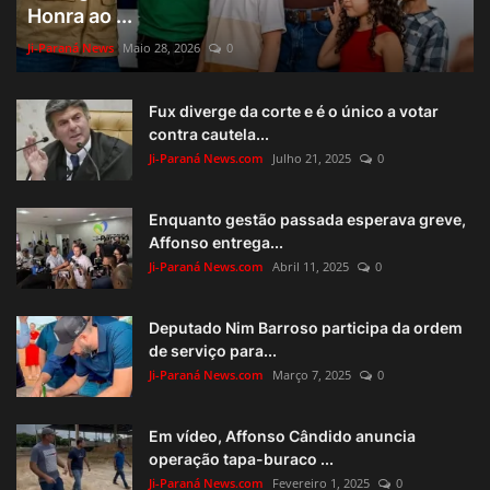
Honra ao ...
Ji-Paraná News
Maio 28, 2026
0
Fux diverge da corte e é o único a votar
contra cautela...
Ji-Paraná News.com
Julho 21, 2025
0
Enquanto gestão passada esperava greve,
Affonso entrega...
Ji-Paraná News.com
Abril 11, 2025
0
Deputado Nim Barroso participa da ordem
de serviço para...
Ji-Paraná News.com
Março 7, 2025
0
Em vídeo, Affonso Cândido anuncia
operação tapa-buraco ...
Ji-Paraná News.com
Fevereiro 1, 2025
0