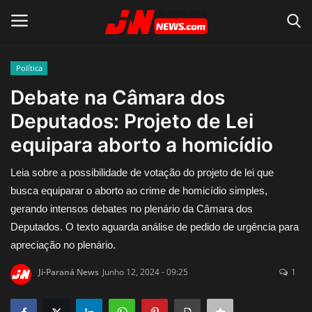
Política
Conecte-se
Registro
Debate na Câmara dos
Deputados: Projeto de Lei
Home
equipara aborto a homicídio
Contato
Leia sobre a possibilidade de votação do projeto de lei que
busca equiparar o aborto ao crime de homicídio simples,
Acidente
gerando intensos debates no plenário da Câmara dos
Deputados. O texto aguarda análise de pedido de urgência para
Notícias do Mundo
apreciação no plenário.
Polícia
Ji-Paraná News
Junho 12, 2024 - 09:25
1
Política