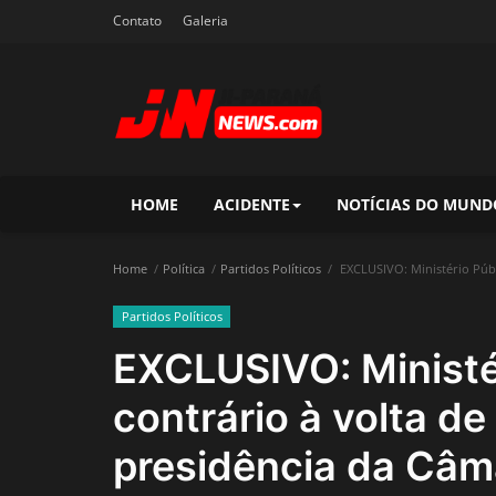
Contato
Galeria
HOME
ACIDENTE
NOTÍCIAS DO MUND
Home
Política
Partidos Políticos
EXCLUSIVO: Ministério Públ
Partidos Políticos
EXCLUSIVO: Ministé
contrário à volta d
presidência da Câm