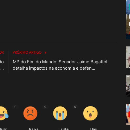
OR
PRÓXIMO ARTIGO
do
MP do Fim do Mundo: Senador Jaime Bagattoli
..
detalha impactos na economia e defen...
0
0
0
Riso
Raiva
Triste
Uau