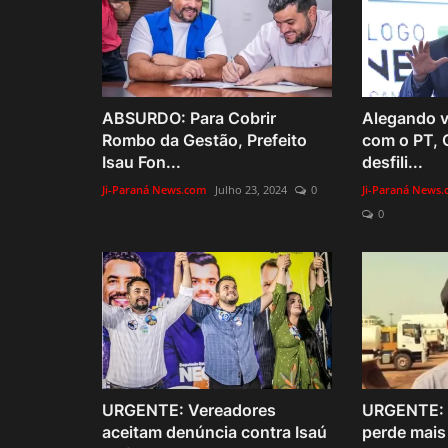
ABSURDO: Para Cobrir
Alegando v
Rombo da Gestão, Prefeito
com o PT, 
Isau Fon...
desfili...
Ji-Paraná News.com
Julho 23, 2024
0
Ji-Paraná News
0
URGENTE: Vereadores
URGENTE: 
aceitam denúncia contra Isaú
perde mais