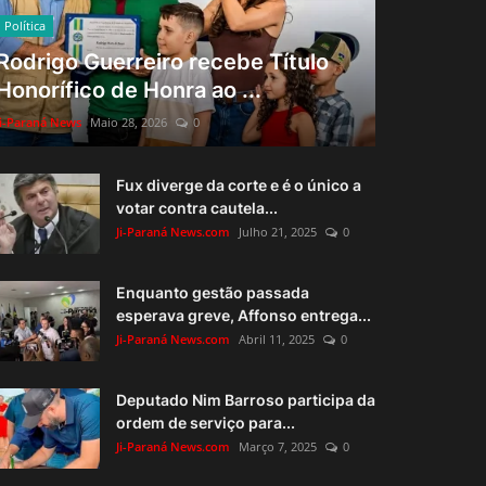
Política
Rodrigo Guerreiro recebe Título
Honorífico de Honra ao ...
Ji-Paraná News
Maio 28, 2026
0
Fux diverge da corte e é o único a
votar contra cautela...
Ji-Paraná News.com
Julho 21, 2025
0
Enquanto gestão passada
esperava greve, Affonso entrega...
Ji-Paraná News.com
Abril 11, 2025
0
Deputado Nim Barroso participa da
ordem de serviço para...
Ji-Paraná News.com
Março 7, 2025
0