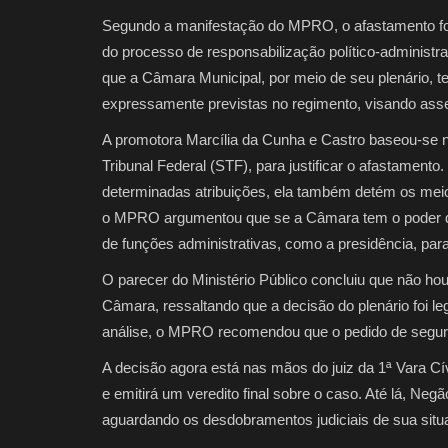
Segundo a manifestação do MPRO, o afastamento foi c
do processo de responsabilização político-administra
que a Câmara Municipal, por meio de seu plenário, t
expressamente previstas no regimento, visando asse
A promotora Marcília da Cunha e Castro baseou-se n
Tribunal Federal (STF), para justificar o afastamento
determinadas atribuições, ela também detém os mei
o MPRO argumentou que se a Câmara tem o poder d
de funções administrativas, como a presidência, para
O parecer do Ministério Público concluiu que não ho
Câmara, ressaltando que a decisão do plenário foi l
análise, o MPRO recomendou que o pedido de segura
A decisão agora está nas mãos do juiz da 1ª Vara Cív
e emitirá um veredito final sobre o caso. Até lá, N
aguardando os desdobramentos judiciais de sua situ