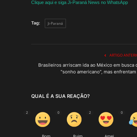
Clique aqui e siga Ji-Paraná News no WhatsApp
Tag:
Ji-Paraná
ARTIGO ANTERI
Brasileiros arriscam ida ao México em busca 
"sonho americano", mas enfrentam .
QUAL É A SUA REAÇÃO?
2
0
2
0
Bom
Ruim
Amei