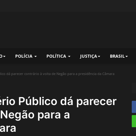
O
POLÍCIA
POLÍTICA
JUSTIÇA
BRASIL
ico dá parecer contrário à volta de Negão para a presidência da Câmara
rio Público dá parecer
e Negão para a
ara