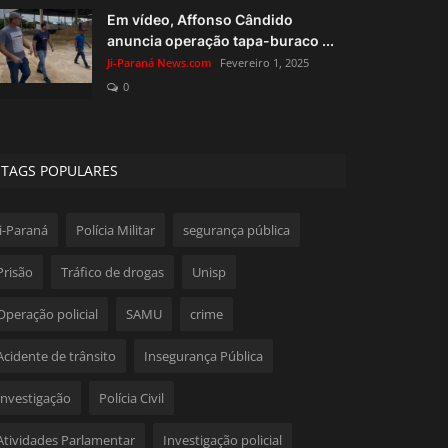
Em vídeo, Affonso Cândido
anuncia operação tapa-buraco ...
Ji-Paraná News.com
Fevereiro 1, 2025
0
TAGS POPULARES
Ji-Paraná
Polícia Militar
segurança pública
Prisão
Tráfico de drogas
Unisp
Operação policial
SAMU
crime
Acidente de trânsito
Insegurança Pública
Investigação
Polícia Civil
Atividades Parlamentar
Investigação policial