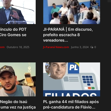
ínculo do PDT
JI-PARANÁ | Em discurso,
Ciro Gomes se
prefeito escracha 8
vereadores...
.com
Outubro 18, 2025
Ji-Paraná News.com
Junho 3, 2024
0
Negão do Isaú
PL ganha 44 mil filiados após
 uma vez na justiça
pré-candidatura de Flávio...