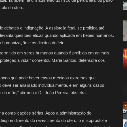
fatal. Também há um aumento do risco de perda fetal ou parto
olo do útero.
ebates e indignação. A assistolia fetal, se proibida até
levanta questões éticas quando aplicada em bebês humanos.
a humanização e os direitos do feto.
 permitido em seres humanos quando é proibido em animais.
proteção à vida,” comentou Maria Santos, defensora dos
ntando que pode haver casos médicos extremos que
o deve ser analisado individualmente, e em alguns casos,
 da mãe,” afirmou o Dr. João Pereira, obstetra.
var a complicações sérias. Após a administração de
 desprendimento do revestimento do útero, o misoprostol é