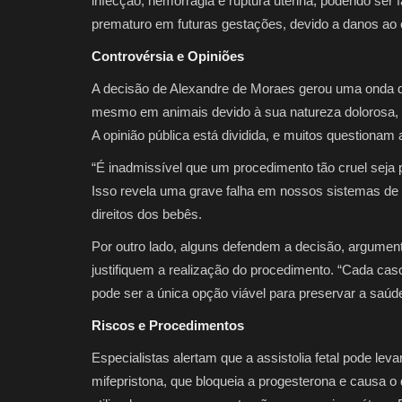
infecção, hemorragia e ruptura uterina, podendo ser 
prematuro em futuras gestações, devido a danos ao c
Controvérsia e Opiniões
A decisão de Alexandre de Moraes gerou uma onda de d
mesmo em animais devido à sua natureza dolorosa, 
A opinião pública está dividida, e muitos questionam 
“É inadmissível que um procedimento tão cruel seja
Isso revela uma grave falha em nossos sistemas de 
direitos dos bebês.
Por outro lado, alguns defendem a decisão, argume
justifiquem a realização do procedimento. “Cada cas
pode ser a única opção viável para preservar a saúde
Riscos e Procedimentos
Especialistas alertam que a assistolia fetal pode le
mifepristona, que bloqueia a progesterona e causa o