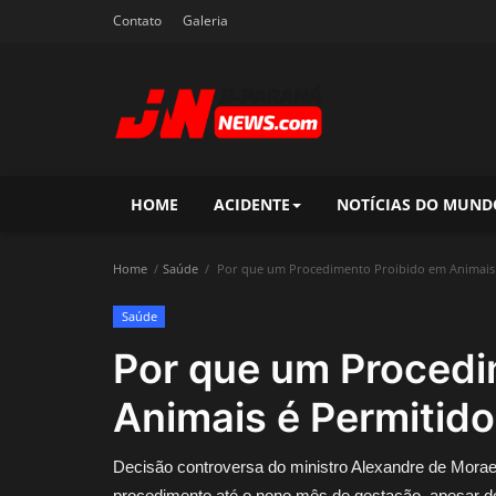
Contato
Galeria
HOME
ACIDENTE
NOTÍCIAS DO MUND
Home
Saúde
Por que um Procedimento Proibido em Animais
Saúde
Por que um Procedi
Animais é Permiti
Decisão controversa do ministro Alexandre de Moraes 
procedimento até o nono mês de gestação, apesar do