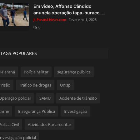
Em vídeo, Affonso Cândido
anuncia operação tapa-buraco ...
Ji-Paraná News.com
Fevereiro 1, 2025
0
TAGS POPULARES
Ji-Paraná
Polícia Militar
segurança pública
Prisão
Tráfico de drogas
Unisp
Operação policial
SAMU
Acidente de trânsito
crime
Insegurança Pública
Investigação
Polícia Civil
Atividades Parlamentar
Investigação policial