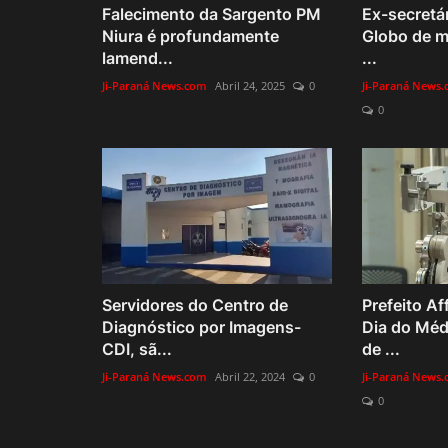
Falecimento da Sargento PM
Ex-secretá
Niura é profundamente
Globo de m
lamend...
...
Ji-Paraná News.com
Abril 24, 2025
0
Ji-Paraná News
0
Servidores do Centro de
Prefeito A
Diagnóstico por Imagens-
Dia do Méd
CDI, sã...
de ...
Ji-Paraná News.com
Abril 22, 2024
0
Ji-Paraná News
0