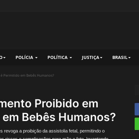
O
POLÍCIA
POLÍTICA
JUSTIÇA
BRASIL
 é Permitido em Bebês Humanos?
mento Proibido em
do em Bebês Humanos?
revoga a proibição da assistolia fetal, permitindo o
s riscos e complicações para mãe e feto, levantando