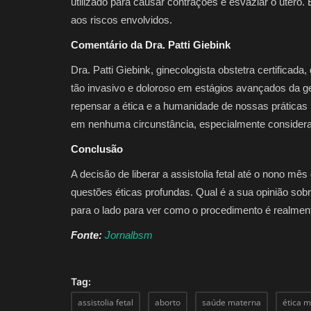
utilizado para causar contrações e esvaziar o útero.
aos riscos envolvidos.
Comentário da Dra. Patti Giebink
Dra. Patti Giebink, ginecologista obstetra certificad
tão invasivo e doloroso em estágios avançados da 
repensar a ética e a humanidade de nossas práticas m
em nenhuma circunstância, especialmente considera
Conclusão
A decisão de liberar a assistolia fetal até o nono m
questões éticas profundas. Qual é a sua opinião sobr
para o lado para ver como o procedimento é realmen
Fonte:
Jornalbsm
Tag:
assistolia fetal
aborto
saúde materna
ética 