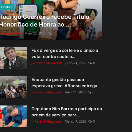
Política
Rodrigo Guerreiro recebe Título
Honorífico de Honra ao ...
Ji-Paraná News
Maio 28, 2026
0
Fux diverge da corte e é o único a
votar contra cautela...
Ji-Paraná News.com
Julho 21, 2025
0
Enquanto gestão passada
esperava greve, Affonso entrega...
Ji-Paraná News.com
Abril 11, 2025
0
Deputado Nim Barroso participa da
ordem de serviço para...
Ji-Paraná News.com
Março 7, 2025
0