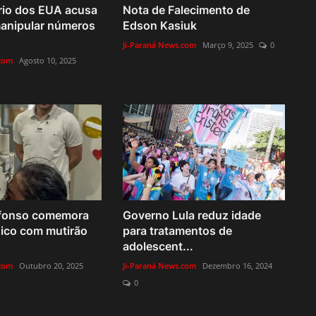
rio dos EUA acusa
Nota de Falecimento de
anipular números
Edson Kasiuk
Ji-Paraná News.com
Março 9, 2025
0
.com
Agosto 10, 2025
ffonso comemora
Governo Lula reduz idade
ico com mutirão
para tratamentos de
adolescent...
.com
Outubro 20, 2025
Ji-Paraná News.com
Dezembro 16, 2024
0