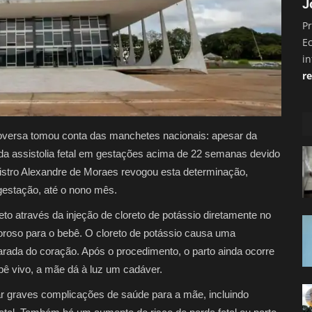
J
Pr
E
i
re
versa tomou conta das manchetes nacionais: apesar da
da assistolia fetal em gestações acima de 22 semanas devido
nistro Alexandre de Moraes revogou esta determinação,
gestação, até o nono mês.
feto através da injeção de cloreto de potássio diretamente no
oroso para o bebê. O cloreto de potássio causa uma
arada do coração. Após o procedimento, o parto ainda ocorre
bê vivo, a mãe dá à luz um cadáver.
ar graves complicações de saúde para a mãe, incluindo