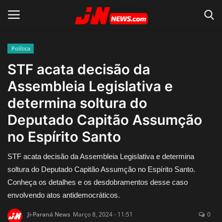
Política
Conecte-se
Registro
STF acata decisão da
Assembleia Legislativa e
Home
determina soltura do
Contato
Deputado Capitão Assumção
no Espírito Santo
Acidente
STF acata decisão da Assembleia Legislativa e determina
Notícias do Mundo
soltura do Deputado Capitão Assumção no Espírito Santo.
Conheça os detalhes e os desdobramentos desse caso
Polícia
envolvendo atos antidemocráticos.
Política
Ji-Paraná News
Março 8, 2024 - 11:51
0