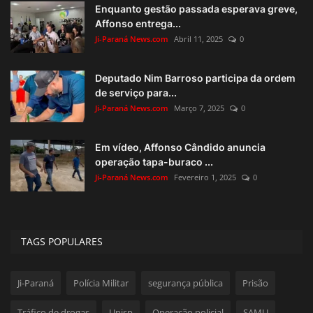
Enquanto gestão passada esperava greve,
Affonso entrega...
Ji-Paraná News.com
Abril 11, 2025
0
Deputado Nim Barroso participa da ordem
de serviço para...
Ji-Paraná News.com
Março 7, 2025
0
Em vídeo, Affonso Cândido anuncia
operação tapa-buraco ...
Ji-Paraná News.com
Fevereiro 1, 2025
0
TAGS POPULARES
Ji-Paraná
Polícia Militar
segurança pública
Prisão
Tráfico de drogas
Unisp
Operação policial
SAMU