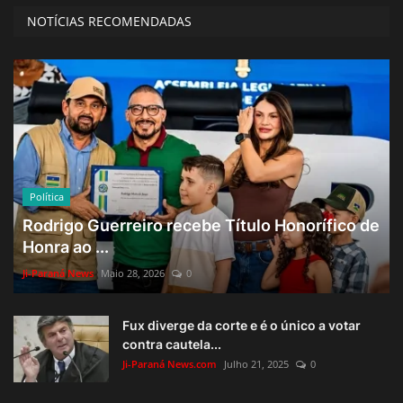
NOTÍCIAS RECOMENDADAS
Política
Rodrigo Guerreiro recebe Título Honorífico de
Honra ao ...
Ji-Paraná News
Maio 28, 2026
0
Fux diverge da corte e é o único a votar
contra cautela...
Ji-Paraná News.com
Julho 21, 2025
0