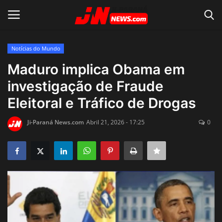
Notícias do Mundo
Conecte-se
Registro
Maduro implica Obama em
investigação de Fraude
Home
Eleitoral e Tráfico de Drogas
Contato
Ji-Paraná News.com
Abril 21, 2026 - 17:25
0
Acidente
Notícias do Mundo
Polícia
Política