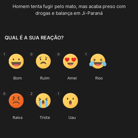
Homem tenta fugir pelo mato, mas acaba preso com
drogas e balança em Ji-Paraná
QUAL É A SUA REAÇÃO?
1
0
0
1
Bom
Ruim
Amei
Riso
0
2
1
Raiva
Triste
Uau