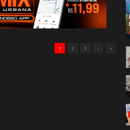
1
2
3
›
»