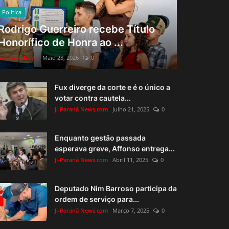
Política
Rodrigo Guerreiro recebe Título
Honorífico de Honra ao ...
Ji-Paraná News
Maio 28, 2026
0
Fux diverge da corte e é o único a
votar contra cautela...
Ji-Paraná News.com
Julho 21, 2025
0
Enquanto gestão passada
esperava greve, Affonso entrega...
Ji-Paraná News.com
Abril 11, 2025
0
Deputado Nim Barroso participa da
ordem de serviço para...
Ji-Paraná News.com
Março 7, 2025
0