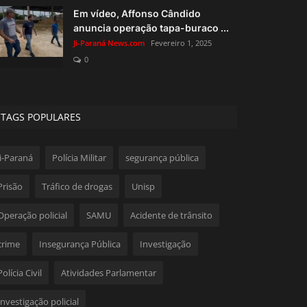
Em vídeo, Affonso Cândido
anuncia operação tapa-buraco ...
Ji-Paraná News.com
Fevereiro 1, 2025
0
TAGS POPULARES
Ji-Paraná
Polícia Militar
segurança pública
Prisão
Tráfico de drogas
Unisp
Operação policial
SAMU
Acidente de trânsito
crime
Insegurança Pública
Investigação
Polícia Civil
Atividades Parlamentar
Investigação policial