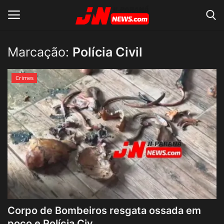
Marcação:
Polícia Civil
Conecte-se
Registro
Crimes
Home
Contato
Acidente
Notícias do Mundo
Polícia
Corpo de Bombeiros resgata ossada em
Política
poço e Polícia Civ...