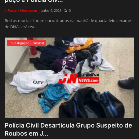
Justiça
Ji-Paraná News.com
Junho 4, 2025
0
Restos mortais foram encontrados na manhã de quarta-feira; exame
Brasil
de DNA será rea...
Educação
Investigação Criminal
Galeria
Saúde
Polícia Civil Desarticula Grupo Suspeito de
Roubos em J...