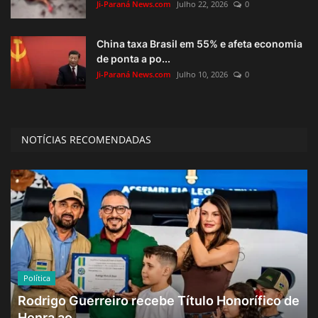
Ji-Paraná News.com
Julho 22, 2026
0
China taxa Brasil em 55% e afeta economia
de ponta a po...
Ji-Paraná News.com
Julho 10, 2026
0
NOTÍCIAS RECOMENDADAS
Política
Rodrigo Guerreiro recebe Título Honorífico de
Honra ao ...