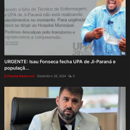
URGENTE: Isau Fonseca fecha UPA de Ji-Paraná e
populaçã...
Ji-Paraná News.com
Dezembro 28, 2024
0