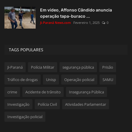
Em vídeo, Affonso Cândido anuncia
operação tapa-buraco ...
Ji-Paraná News.com
Fevereiro 1, 2025
0
TAGS POPULARES
Ji-Paraná
Polícia Militar
segurança pública
Prisão
Tráfico de drogas
Unisp
Operação policial
SAMU
crime
Acidente de trânsito
Insegurança Pública
Investigação
Polícia Civil
Atividades Parlamentar
Investigação policial