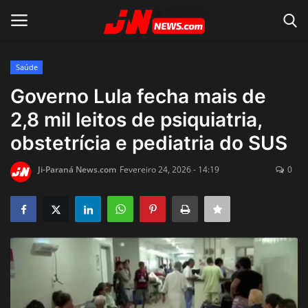
Saúde
Conecte-se
Registro
Governo Lula fecha mais de
2,8 mil leitos de psiquiatria,
Home
obstetrícia e pediatria do SUS
Contato
Ji-Paraná News.com
Fevereiro 24, 2026 - 14:19
0
Acidente
Notícias do Mundo
Polícia
Política