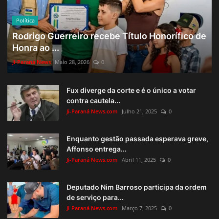
Política
Rodrigo Guerreiro recebe Título Honorífico de
Honra ao ...
Ji-Paraná News
Maio 28, 2026
0
Fux diverge da corte e é o único a votar
contra cautela...
Ji-Paraná News.com
Julho 21, 2025
0
Enquanto gestão passada esperava greve,
Affonso entrega...
Ji-Paraná News.com
Abril 11, 2025
0
Deputado Nim Barroso participa da ordem
de serviço para...
Ji-Paraná News.com
Março 7, 2025
0