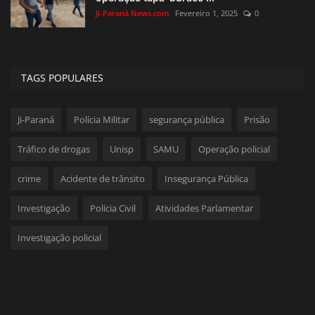
Ji-Paraná News.com
Fevereiro 1, 2025
0
TAGS POPULARES
Ji-Paraná
Polícia Militar
segurança pública
Prisão
Tráfico de drogas
Unisp
SAMU
Operação policial
crime
Acidente de trânsito
Insegurança Pública
Investigação
Polícia Civil
Atividades Parlamentar
Investigação policial