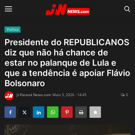
Política
Conecte-se
Registro
Presidente do REPUBLICANOS
diz que não há chance de
Home
estar no palanque de Lula e
Contato
que a tendência é apoiar Flávio
Bolsonaro
Acidente
Ji-Paraná News.com
Maio 3, 2026 - 14:45
0
Notícias do Mundo
Polícia
Política