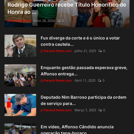
Rodrigo Guerreiro recebe Título Honorífico de
Honra ao ...
Ji-Paraná News
Maio 28, 2026
0
Fux diverge da corte e é o único a votar
contra cautela...
Ji-Paraná News.com
Julho 21, 2025
0
Enquanto gestão passada esperava greve,
Affonso entrega...
Ji-Paraná News.com
Abril 11, 2025
0
Deputado Nim Barroso participa da ordem
de serviço para...
Ji-Paraná News.com
Março 7, 2025
0
Em vídeo, Affonso Cândido anuncia
operação tapa-buraco ...