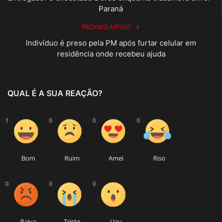
Paraná
PRÓXIMO ARTIGO
Indivíduo é preso pela PM após furtar celular em
residência onde recebeu ajuda
QUAL É A SUA REAÇÃO?
1
0
0
0
Bom
Ruim
Amei
Riso
0
0
0
Raiva
Triste
Uau