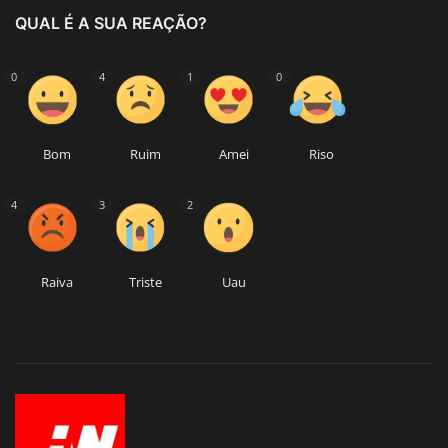
QUAL É A SUA REAÇÃO?
0
4
1
0
Bom
Ruim
Amei
Riso
4
3
2
Raiva
Triste
Uau