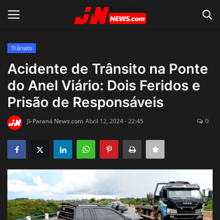
Trânsito
Conecte-se
Registro
Acidente de Trânsito na Ponte
do Anel Viário: Dois Feridos e
Home
Prisão de Responsáveis
Contato
Ji-Paraná News.com
Abril 12, 2024 - 22:45
0
Acidente
Notícias do Mundo
Polícia
Política