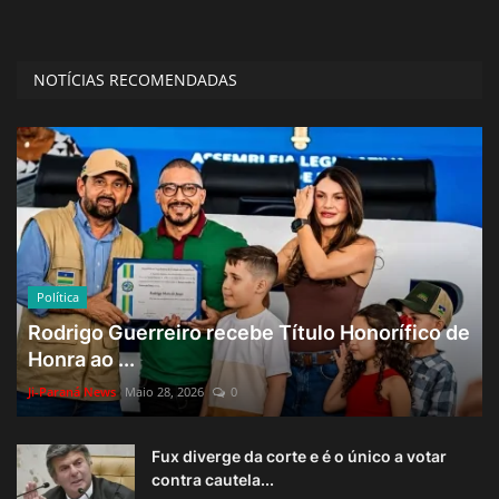
NOTÍCIAS RECOMENDADAS
Política
Rodrigo Guerreiro recebe Título Honorífico de
Honra ao ...
Ji-Paraná News
Maio 28, 2026
0
Fux diverge da corte e é o único a votar
contra cautela...