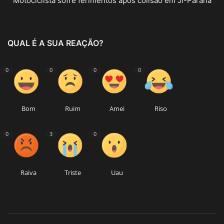
Motociclista sofre ferimentos após colisão em Ji-Paraná
QUAL É A SUA REAÇÃO?
0
0
0
0
Bom
Ruim
Amei
Riso
0
3
0
Raiva
Triste
Uau