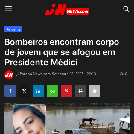
Acidente
Conecte-se
Registro
Bombeiros encontram corpo
de jovem que se afogou em
Home
Presidente Médici
Contato
Ji-Paraná News.com
Setembro 28, 2025 - 22:13
0
Acidente
Notícias do Mundo
Polícia
Política