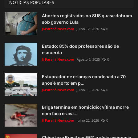
NOTÍCIAS POPULARES
Abortos registrados no SUS quase dobram
sob governo Lula
Ji-Paraná News.com
Julho 12, 2026
0
Estudo: 85% dos professores são de
esquerda
Ji-Paraná News.com
Agosto 2, 2025
0
Estuprador de crianças condenado a 70
anos é morto em p...
Ji-Paraná News.com
Julho 11, 2026
0
Briga termina em homicídio; vítima morre
com faca crava...
Ji-Paraná News.com
Julho 22, 2026
0
China taxa Brasil em 55% e afeta economia