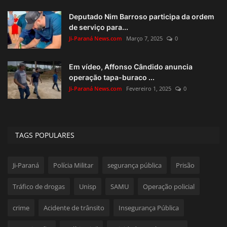
Deputado Nim Barroso participa da ordem
de serviço para...
Ji-Paraná News.com
Março 7, 2025
0
Em vídeo, Affonso Cândido anuncia
operação tapa-buraco ...
Ji-Paraná News.com
Fevereiro 1, 2025
0
TAGS POPULARES
Ji-Paraná
Polícia Militar
segurança pública
Prisão
Tráfico de drogas
Unisp
SAMU
Operação policial
crime
Acidente de trânsito
Insegurança Pública