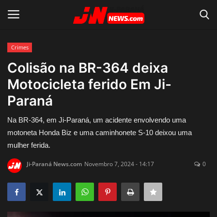
Crimes
Conecte-se
Registro
Colisão na BR-364 deixa
Motocicleta ferido Em Ji-
Home
Paraná
Contato
Na BR-364, em Ji-Paraná, um acidente envolvendo uma
motoneta Honda Biz e uma caminhonete S-10 deixou uma
Acidente
mulher ferida.
Notícias do Mundo
Ji-Paraná News.com
Novembro 7, 2024 - 14:17
0
Polícia
Política