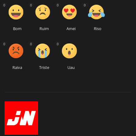
0
0
0
0
Bom
Ruim
Amei
Riso
0
0
0
Raiva
Triste
Uau