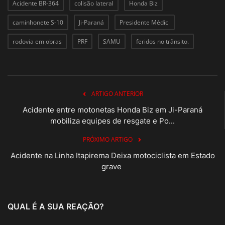
Acidente BR-364
colisão lateral
Honda Biz
caminhonete S-10
Ji-Paraná
Presidente Médici
rodovia em obras
PRF
SAMU
feridos no trânsito.
ARTIGO ANTERIOR
Acidente entre motonetas Honda Biz em Ji-Paraná
mobiliza equipes de resgate e Po...
PRÓXIMO ARTIGO
Acidente na Linha Itapirema Deixa motociclista em Estado
grave
QUAL É A SUA REAÇÃO?