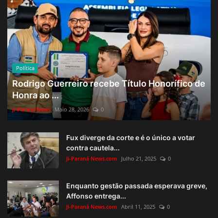
Política
Rodrigo Guerreiro recebe Título Honorífico de
Honra ao ...
Ji-Paraná News
Maio 28, 2026
0
Fux diverge da corte e é o único a votar
contra cautela...
Ji-Paraná News.com
Julho 21, 2025
0
Enquanto gestão passada esperava greve,
Affonso entrega...
Ji-Paraná News.com
Abril 11, 2025
0