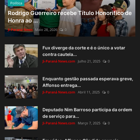
Política
Rodrigo Guerreiro recebe Título Honorífico de
Honra ao ...
Ji-Paraná News
Maio 28, 2026
0
Fux diverge da corte e é o único a votar
contra cautela...
Ji-Paraná News.com
Julho 21, 2025
0
Enquanto gestão passada esperava greve,
Affonso entrega...
Ji-Paraná News.com
Abril 11, 2025
0
Deputado Nim Barroso participa da ordem
de serviço para...
Ji-Paraná News.com
Março 7, 2025
0