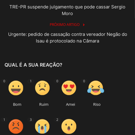
TRE-PR suspende julgamento que pode cassar Sergio
Moro
PRÓXIMO ARTIGO
Urgente: pedido de cassação contra vereador Negão do
Isau é protocolado na Câmara
QUAL É A SUA REAÇÃO?
0
1
0
0
Bom
Ruim
Amei
Riso
1
3
2