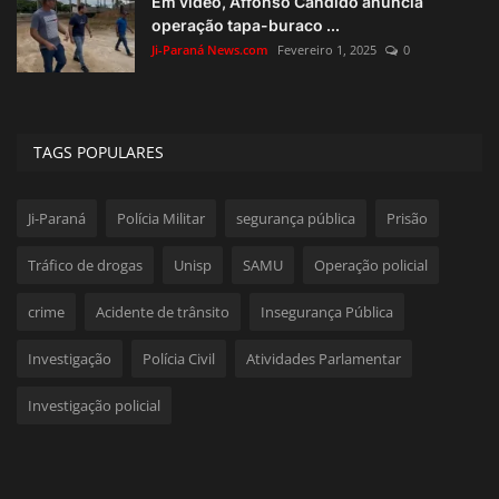
Em vídeo, Affonso Cândido anuncia
operação tapa-buraco ...
Ji-Paraná News.com
Fevereiro 1, 2025
0
TAGS POPULARES
Ji-Paraná
Polícia Militar
segurança pública
Prisão
Tráfico de drogas
Unisp
SAMU
Operação policial
crime
Acidente de trânsito
Insegurança Pública
Investigação
Polícia Civil
Atividades Parlamentar
Investigação policial