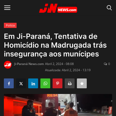
Polícia
Conecte-se
Registro
Em Ji-Paraná, Tentativa de
Homicídio na Madrugada trás
Home
insegurança aos munícipes
Contato
Ji-Paraná News.com
Abril 2, 2024 - 08:08
0
Atualizada: Abril 2, 2024 - 13:19
Acidente
Notícias do Mundo
Polícia
Política