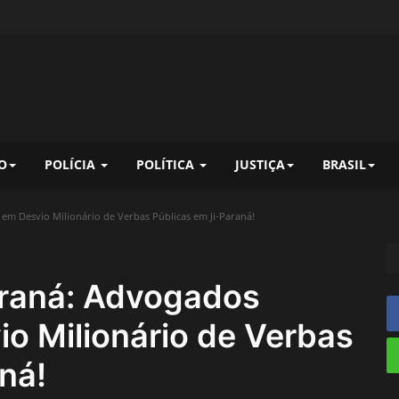
O
POLÍCIA
POLÍTICA
JUSTIÇA
BRASIL
m Desvio Milionário de Verbas Públicas em Ji-Paraná!
araná: Advogados
o Milionário de Verbas
ná!