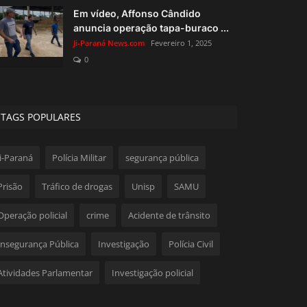
Em vídeo, Affonso Cândido
anuncia operação tapa-buraco ...
Ji-Paraná News.com
Fevereiro 1, 2025
0
TAGS POPULARES
Ji-Paraná
Polícia Militar
segurança pública
Prisão
Tráfico de drogas
Unisp
SAMU
Operação policial
crime
Acidente de trânsito
Insegurança Pública
Investigação
Polícia Civil
Atividades Parlamentar
Investigação policial