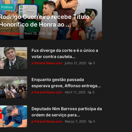
Política
Rodrigo Guerreiro recebe Título
Honorífico de Honra ao ...
Ji-Paraná News
Maio 28, 2026
0
Fux diverge da corte e é o único a
votar contra cautela...
Ji-Paraná News.com
Julho 21, 2025
0
Enquanto gestão passada
esperava greve, Affonso entrega...
Ji-Paraná News.com
Abril 11, 2025
0
Deputado Nim Barroso participa da
ordem de serviço para...
Ji-Paraná News.com
Março 7, 2025
0