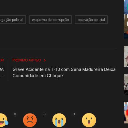
tigação policial
esquema de corrupção
operação policial
OR
PRÓXIMO ARTIGO
DA
Grave Acidente na T-10 com Sena Madureira Deixa
..
Comunidade em Choque
0
3
3