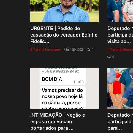
URGENTE | Pedido de
Deputado 
cassação do vereador Edinho
participa d
Fidelis...
visita ao...
Ji-Paraná News.com
Abril 30, 2024
1
Ji-Paraná News
0
INTIMIDAÇÃO | Negão e
Deputado 
esposa convocam
participa d
portariados para ...
para...