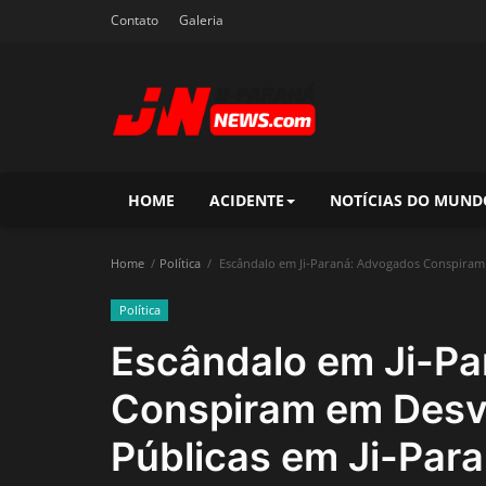
Contato
Galeria
HOME
ACIDENTE
NOTÍCIAS DO MUND
Home
Política
Escândalo em Ji-Paraná: Advogados Conspiram e
Política
Escândalo em Ji-P
Conspiram em Desvi
Públicas em Ji-Para