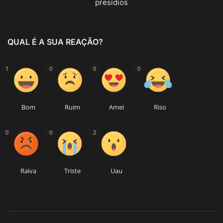
presídios
QUAL É A SUA REAÇÃO?
1
0
0
0
Bom
Ruim
Amei
Riso
0
0
2
Raiva
Triste
Uau