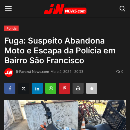
Polícia
Conecte-se
Registro
Fuga: Suspeito Abandona
Moto e Escapa da Polícia em
Home
Bairro São Francisco
Contato
Ji-Paraná News.com
Maio 2, 2024 - 20:53
0
Acidente
Notícias do Mundo
Polícia
Política