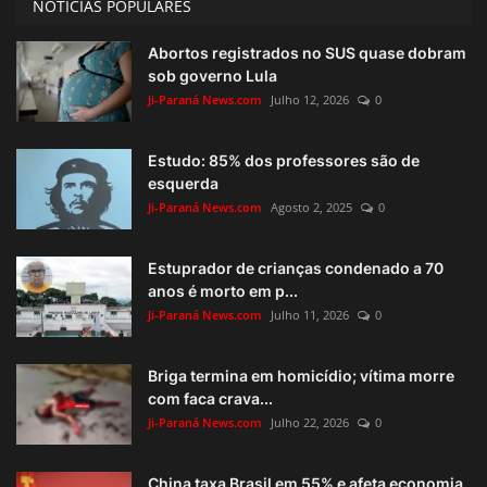
NOTÍCIAS POPULARES
Abortos registrados no SUS quase dobram
sob governo Lula
Ji-Paraná News.com
Julho 12, 2026
0
Estudo: 85% dos professores são de
esquerda
Ji-Paraná News.com
Agosto 2, 2025
0
Estuprador de crianças condenado a 70
anos é morto em p...
Ji-Paraná News.com
Julho 11, 2026
0
Briga termina em homicídio; vítima morre
com faca crava...
Ji-Paraná News.com
Julho 22, 2026
0
China taxa Brasil em 55% e afeta economia