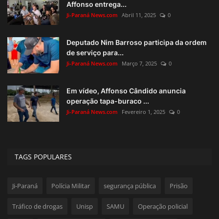
Affonso entrega...
Ji-Paraná News.com
Abril 11, 2025
0
Deputado Nim Barroso participa da ordem
de serviço para...
Ji-Paraná News.com
Março 7, 2025
0
Em vídeo, Affonso Cândido anuncia
operação tapa-buraco ...
Ji-Paraná News.com
Fevereiro 1, 2025
0
TAGS POPULARES
Ji-Paraná
Polícia Militar
segurança pública
Prisão
Tráfico de drogas
Unisp
SAMU
Operação policial