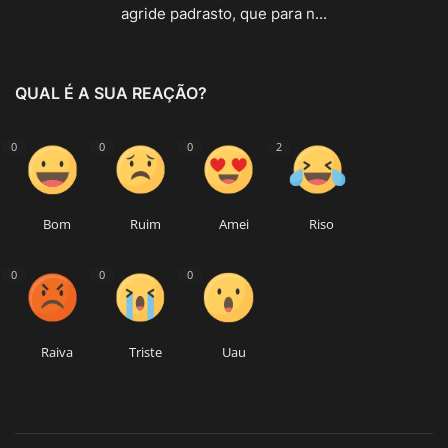
agride padrasto, que para n...
QUAL É A SUA REAÇÃO?
0
0
0
2
Bom
Ruim
Amei
Riso
0
0
0
Raiva
Triste
Uau