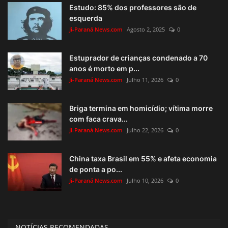
Estudo: 85% dos professores são de
esquerda
Ji-Paraná News.com
Agosto 2, 2025
0
Estuprador de crianças condenado a 70
anos é morto em p...
Ji-Paraná News.com
Julho 11, 2026
0
Briga termina em homicídio; vítima morre
com faca crava...
Ji-Paraná News.com
Julho 22, 2026
0
China taxa Brasil em 55% e afeta economia
de ponta a po...
Ji-Paraná News.com
Julho 10, 2026
0
NOTÍCIAS RECOMENDADAS