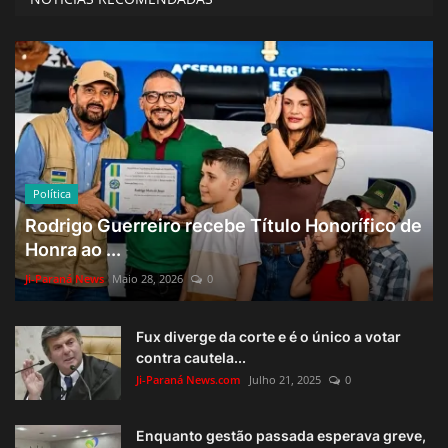
Política
Rodrigo Guerreiro recebe Título Honorífico de
Honra ao ...
Ji-Paraná News
Maio 28, 2026
0
Fux diverge da corte e é o único a votar
contra cautela...
Ji-Paraná News.com
Julho 21, 2025
0
Enquanto gestão passada esperava greve,