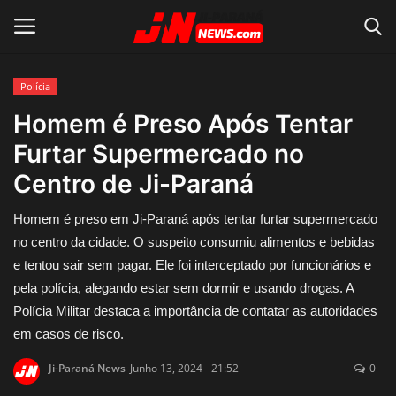
Polícia
Conecte-se
Registro
Homem é Preso Após Tentar
Furtar Supermercado no
Home
Centro de Ji-Paraná
Contato
Homem é preso em Ji-Paraná após tentar furtar supermercado
no centro da cidade. O suspeito consumiu alimentos e bebidas
Acidente
e tentou sair sem pagar. Ele foi interceptado por funcionários e
pela polícia, alegando estar sem dormir e usando drogas. A
Notícias do Mundo
Polícia Militar destaca a importância de contatar as autoridades
em casos de risco.
Polícia
Ji-Paraná News
Junho 13, 2024 - 21:52
0
Política