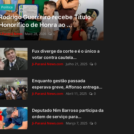
Política
Rodrigo Guerreiro recebe Título
Honorífico de Honra ao ...
Ji-Paraná News
Maio 28, 2026
0
Fux diverge da corte e é o único a
votar contra cautela...
Ji-Paraná News.com
Julho 21, 2025
0
Enquanto gestão passada
esperava greve, Affonso entrega...
Ji-Paraná News.com
Abril 11, 2025
0
Deputado Nim Barroso participa da
ordem de serviço para...
Ji-Paraná News.com
Março 7, 2025
0