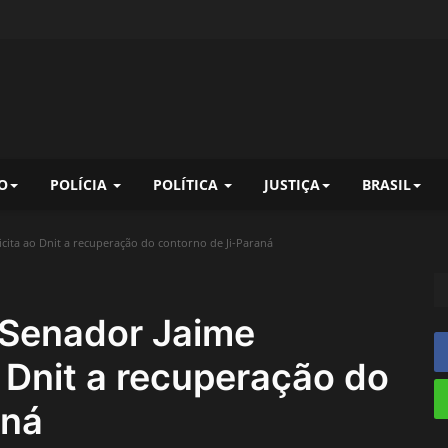
O
POLÍCIA
POLÍTICA
JUSTIÇA
BRASIL
cita ao Dnit a recuperação do contorno de Ji-Paraná
Senador Jaime
o Dnit a recuperação do
aná