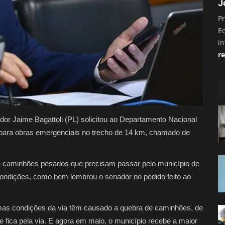
J
Pr
E
i
re
or Jaime Bagattoli (PL) solicitou ao Departamento Nacional
a para obras emergenciais no trecho de 14 km, chamado de
de caminhões pesados que precisam passar pelo município de
ondições, como bem lembrou o senador no pedido feito ao
mas condições da via têm causado a quebra de caminhões, de
e fica pela via. E agora em maio, o município recebe a maior