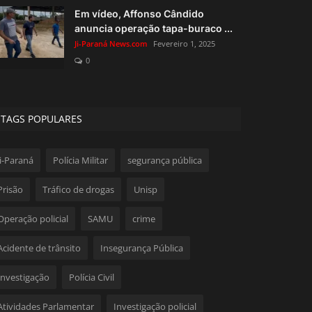
Em vídeo, Affonso Cândido
anuncia operação tapa-buraco ...
Ji-Paraná News.com
Fevereiro 1, 2025
0
TAGS POPULARES
Ji-Paraná
Polícia Militar
segurança pública
Prisão
Tráfico de drogas
Unisp
Operação policial
SAMU
crime
Acidente de trânsito
Insegurança Pública
Investigação
Polícia Civil
Atividades Parlamentar
Investigação policial