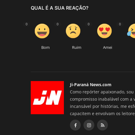
QUAL É A SUA REAÇÃO?
0
0
0
0
Bom
Ruim
Amei
Ji-Paraná News.com
Como repórter apaixonado, sou 
compromisso inabalável com a 
incansável por histórias, me es
capacitem e envolvam os leitore