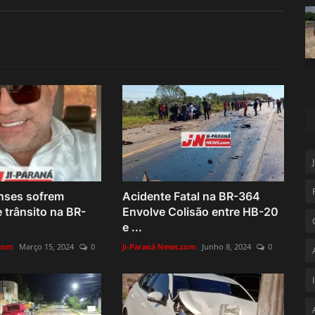
nses sofrem
Acidente Fatal na BR-364
 trânsito na BR-
Envolve Colisão entre HB-20
e ...
.com
Março 15, 2024
0
Ji-Paraná News.com
Junho 8, 2024
0