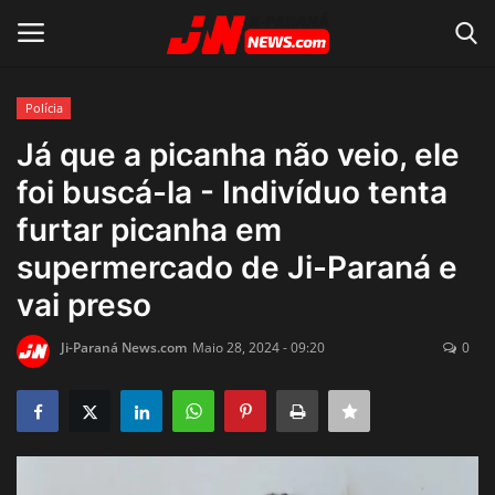
Polícia
Conecte-se
Registro
Já que a picanha não veio, ele
foi buscá-la - Indivíduo tenta
Home
furtar picanha em
Contato
supermercado de Ji-Paraná e
vai preso
Acidente
Ji-Paraná News.com
Maio 28, 2024 - 09:20
0
Notícias do Mundo
Polícia
Política