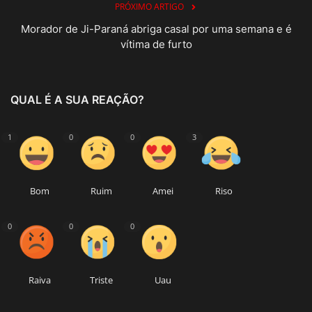
PRÓXIMO ARTIGO
Morador de Ji-Paraná abriga casal por uma semana e é
vítima de furto
QUAL É A SUA REAÇÃO?
1
0
0
3
Bom
Ruim
Amei
Riso
0
0
0
Raiva
Triste
Uau