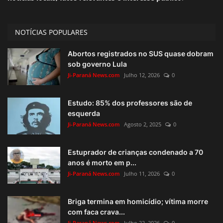
NOTÍCIAS POPULARES
Abortos registrados no SUS quase dobram
sob governo Lula
Ji-Paraná News.com
Julho 12, 2026
0
Estudo: 85% dos professores são de
esquerda
Ji-Paraná News.com
Agosto 2, 2025
0
Estuprador de crianças condenado a 70
anos é morto em p...
Ji-Paraná News.com
Julho 11, 2026
0
Briga termina em homicídio; vítima morre
com faca crava...
Ji-Paraná News.com
Julho 22, 2026
0