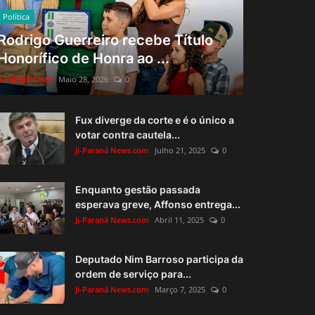
Política
Rodrigo Guerreiro recebe Título
Honorífico de Honra ao ...
Ji-Paraná News
Maio 28, 2026
0
Fux diverge da corte e é o único a
votar contra cautela...
Ji-Paraná News.com
Julho 21, 2025
0
Enquanto gestão passada
esperava greve, Affonso entrega...
Ji-Paraná News.com
Abril 11, 2025
0
Deputado Nim Barroso participa da
ordem de serviço para...
Ji-Paraná News.com
Março 7, 2025
0