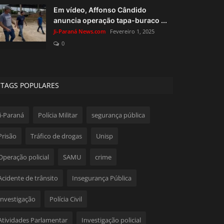
Em vídeo, Affonso Cândido
anuncia operação tapa-buraco ...
Ji-Paraná News.com
Fevereiro 1, 2025
0
TAGS POPULARES
Ji-Paraná
Polícia Militar
segurança pública
Prisão
Tráfico de drogas
Unisp
Operação policial
SAMU
crime
Acidente de trânsito
Insegurança Pública
Investigação
Polícia Civil
Atividades Parlamentar
Investigação policial