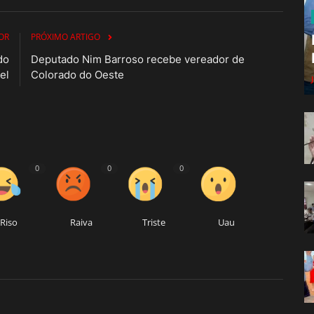
OR
PRÓXIMO ARTIGO
do
Deputado Nim Barroso recebe vereador de
el
Colorado do Oeste
0
0
0
Riso
Raiva
Triste
Uau