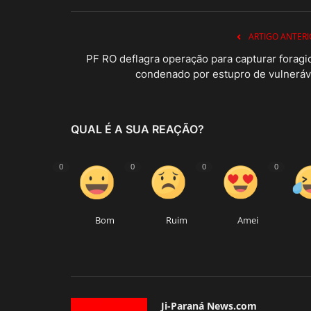
ARTIGO ANTERI
PF RO deflagra operação para capturar foragi
condenado por estupro de vulneráv
QUAL É A SUA REAÇÃO?
0
0
0
0
Bom
Ruim
Amei
Ji-Paraná News.com