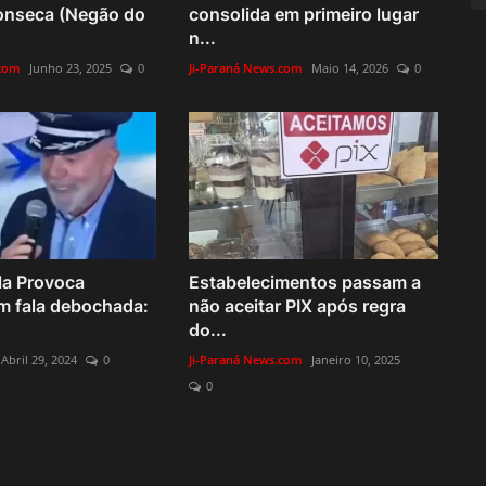
onseca (Negão do
consolida em primeiro lugar
n...
.com
Junho 23, 2025
0
Ji-Paraná News.com
Maio 14, 2026
0
la Provoca
Estabelecimentos passam a
m fala debochada:
não aceitar PIX após regra
do...
Abril 29, 2024
0
Ji-Paraná News.com
Janeiro 10, 2025
0