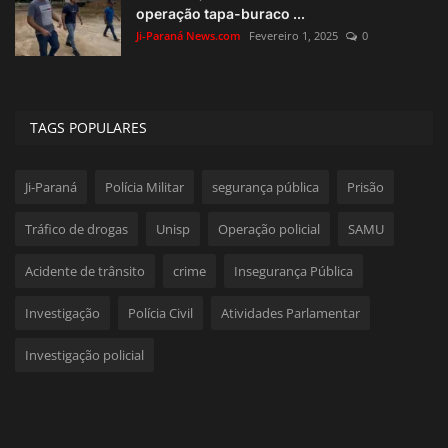
operação tapa-buraco ...
Ji-Paraná News.com
Fevereiro 1, 2025
0
TAGS POPULARES
Ji-Paraná
Polícia Militar
segurança pública
Prisão
Tráfico de drogas
Unisp
Operação policial
SAMU
Acidente de trânsito
crime
Insegurança Pública
Investigação
Polícia Civil
Atividades Parlamentar
Investigação policial