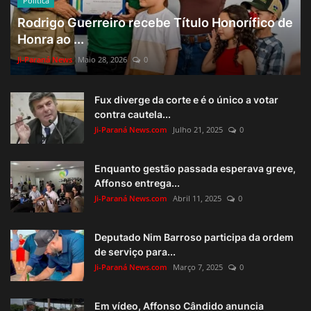
Política
Rodrigo Guerreiro recebe Título Honorífico de
Honra ao ...
Ji-Paraná News
Maio 28, 2026
0
Fux diverge da corte e é o único a votar
contra cautela...
Ji-Paraná News.com
Julho 21, 2025
0
Enquanto gestão passada esperava greve,
Affonso entrega...
Ji-Paraná News.com
Abril 11, 2025
0
Deputado Nim Barroso participa da ordem
de serviço para...
Ji-Paraná News.com
Março 7, 2025
0
Em vídeo, Affonso Cândido anuncia