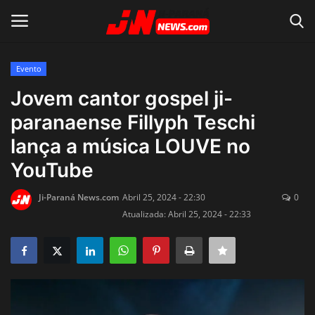
Evento
Conecte-se
Registro
Jovem cantor gospel ji-
paranaense Fillyph Teschi
Home
lança a música LOUVE no
Contato
YouTube
Acidente
Ji-Paraná News.com
Abril 25, 2024 - 22:30
0
Atualizada: Abril 25, 2024 - 22:33
Notícias do Mundo
Polícia
Política