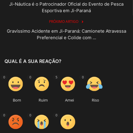
Ji-Náutica é o Patrocinador Oficial do Evento de Pesca
Esportiva em Ji-Paraná
PRÓXIMO ARTIGO
Gravíssimo Acidente em Ji-Paraná: Camionete Atravessa
Preferencial e Colide com ...
QUAL É A SUA REAÇÃO?
0
0
5
0
Bom
Ruim
Amei
Riso
0
0
0