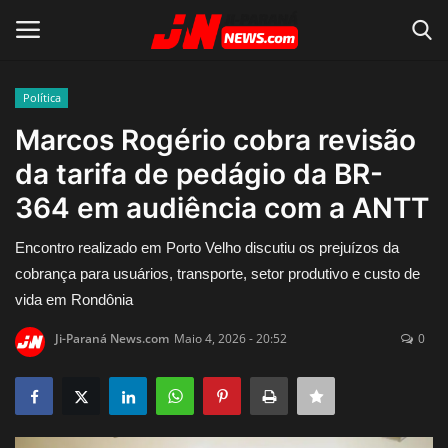
Política
Conecte-se
Registro
Marcos Rogério cobra revisão
da tarifa de pedágio da BR-
Home
364 em audiência com a ANTT
Contato
Encontro realizado em Porto Velho discutiu os prejuízos da
cobrança para usuários, transporte, setor produtivo e custo de
Acidente
vida em Rondônia
Notícias do Mundo
Ji-Paraná News.com
Maio 4, 2026 - 20:52
0
Polícia
Política