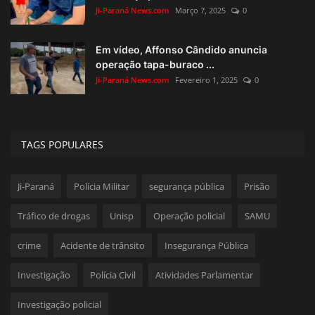
Ji-Paraná News.com
Março 7, 2025
0
Em vídeo, Affonso Cândido anuncia
operação tapa-buraco ...
Ji-Paraná News.com
Fevereiro 1, 2025
0
TAGS POPULARES
Ji-Paraná
Polícia Militar
segurança pública
Prisão
Tráfico de drogas
Unisp
Operação policial
SAMU
crime
Acidente de trânsito
Insegurança Pública
Investigação
Polícia Civil
Atividades Parlamentar
Investigação policial