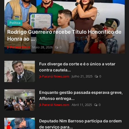
Política
Rodrigo Guerreiro recebe Título Honorífico de
Honra ao ...
Ji-Paraná News
Maio 28, 2026
0
Fux diverge da corte e é o único a votar
contra cautela...
Ji-Paraná News.com
Julho 21, 2025
0
Enquanto gestão passada esperava greve,
Affonso entrega...
Ji-Paraná News.com
Abril 11, 2025
0
Deputado Nim Barroso participa da ordem
de serviço para...