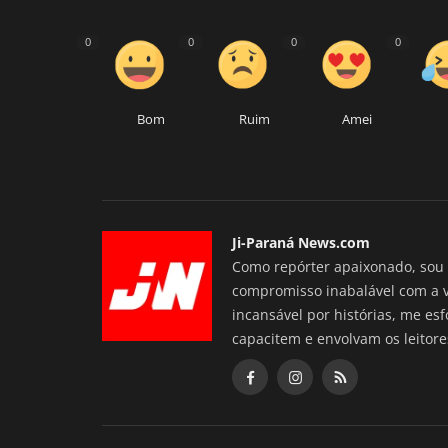
0
0
0
0
Bom
Ruim
Amei
Ji-Paraná News.com
Como repórter apaixonado, sou 
compromisso inabalável com a 
incansável por histórias, me es
capacitem e envolvam os leitore