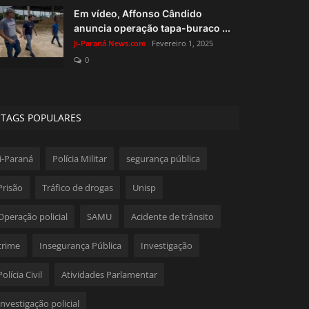
Em vídeo, Affonso Cândido
anuncia operação tapa-buraco ...
Ji-Paraná News.com
Fevereiro 1, 2025
0
TAGS POPULARES
Ji-Paraná
Polícia Militar
segurança pública
Prisão
Tráfico de drogas
Unisp
Operação policial
SAMU
Acidente de trânsito
crime
Insegurança Pública
Investigação
Polícia Civil
Atividades Parlamentar
Investigação policial