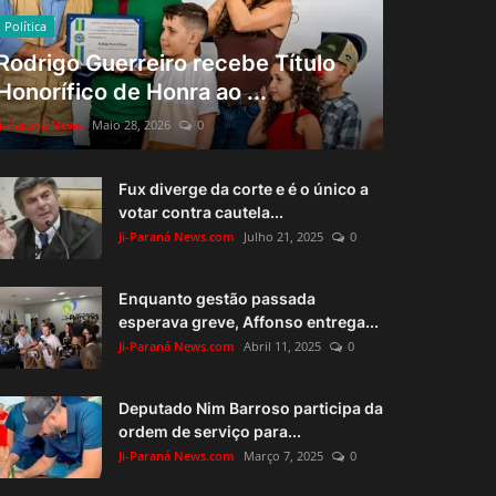
Política
Rodrigo Guerreiro recebe Título
Honorífico de Honra ao ...
Ji-Paraná News
Maio 28, 2026
0
Fux diverge da corte e é o único a
votar contra cautela...
Ji-Paraná News.com
Julho 21, 2025
0
Enquanto gestão passada
esperava greve, Affonso entrega...
Ji-Paraná News.com
Abril 11, 2025
0
Deputado Nim Barroso participa da
ordem de serviço para...
Ji-Paraná News.com
Março 7, 2025
0