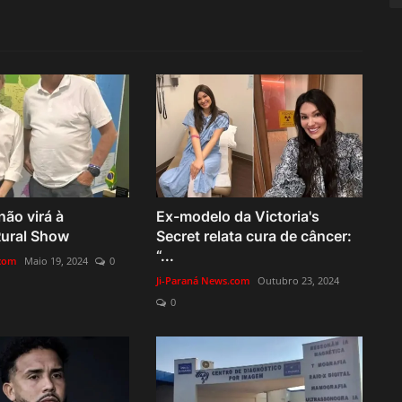
não virá à
Ex-modelo da Victoria's
ural Show
Secret relata cura de câncer:
“...
.com
Maio 19, 2024
0
Ji-Paraná News.com
Outubro 23, 2024
0