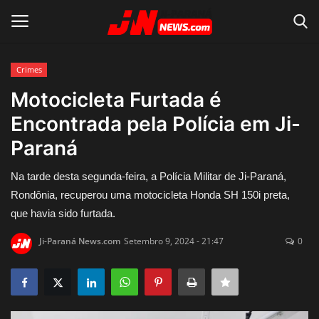
Crimes
Conecte-se
Registro
Motocicleta Furtada é
Encontrada pela Polícia em Ji-
Home
Paraná
Contato
Na tarde desta segunda-feira, a Polícia Militar de Ji-Paraná,
Rondônia, recuperou uma motocicleta Honda SH 150i preta,
Acidente
que havia sido furtada.
Notícias do Mundo
Ji-Paraná News.com
Setembro 9, 2024 - 21:47
0
Polícia
Política