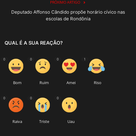
PRÓXIMO ARTIGO
Deputado Affonso Cândido propõe horário cívico nas
escolas de Rondônia
QUAL É A SUA REAÇÃO?
0
0
0
1
Bom
Ruim
Amei
Riso
0
0
0
Raiva
Triste
Uau