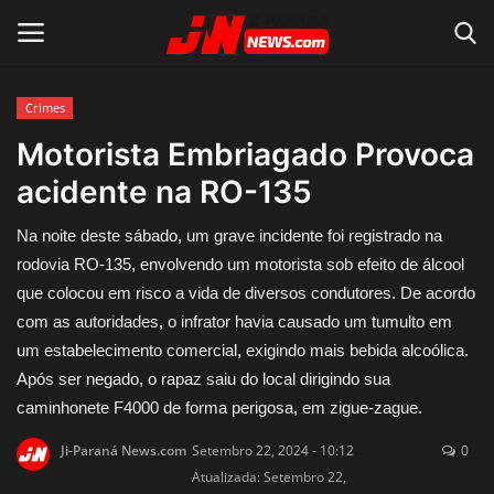
Crimes
Conecte-se
Registro
Motorista Embriagado Provoca
acidente na RO-135
Home
Na noite deste sábado, um grave incidente foi registrado na
Contato
rodovia RO-135, envolvendo um motorista sob efeito de álcool
que colocou em risco a vida de diversos condutores. De acordo
Acidente
com as autoridades, o infrator havia causado um tumulto em
um estabelecimento comercial, exigindo mais bebida alcoólica.
Notícias do Mundo
Após ser negado, o rapaz saiu do local dirigindo sua
caminhonete F4000 de forma perigosa, em zigue-zague.
Polícia
Ji-Paraná News.com
Setembro 22, 2024 - 10:12
0
Política
Atualizada: Setembro 22,