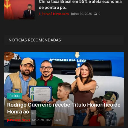
China taxa Brasil em 55% e afeta economia
de ponta a po...
Ji-Paraná News.com
Julho 10, 2026
0
NOTÍCIAS RECOMENDADAS
Política
Rodrigo Guerreiro recebe Título Honorífico de
Honra ao ...
Ji-Paraná News
Maio 28, 2026
0