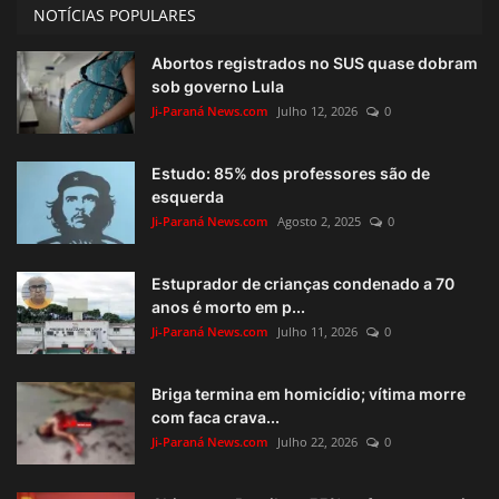
NOTÍCIAS POPULARES
Abortos registrados no SUS quase dobram
sob governo Lula
Ji-Paraná News.com
Julho 12, 2026
0
Estudo: 85% dos professores são de
esquerda
Ji-Paraná News.com
Agosto 2, 2025
0
Estuprador de crianças condenado a 70
anos é morto em p...
Ji-Paraná News.com
Julho 11, 2026
0
Briga termina em homicídio; vítima morre
com faca crava...
Ji-Paraná News.com
Julho 22, 2026
0