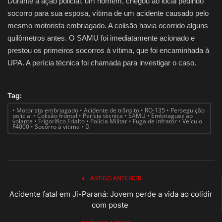
Durante a ação policial, um homem, chegou ao local pedindo
socorro para sua esposa, vítima de um acidente causado pelo
mesmo motorista embriagado. A colisão havia ocorrido alguns
quilômetros antes. O SAMU foi imediatamente acionado e
prestou os primeiros socorros à vítima, que foi encaminhada à
UPA. A perícia técnica foi chamada para investigar o caso.
Tag:
• Motorista embriagado • Acidente de trânsito • RO-135 • Perseguição
policial • Colisão frontal • Perícia técnica • SAMU • Embriaguez ao
volante • Frigorífico Frialto • Polícia Militar • Fuga de infrator • Veículo
F4000 • Socorro à vítima • D
ARTIGO ANTERIOR
Acidente fatal em Ji-Paraná: Jovem perde a vida ao colidir
com poste