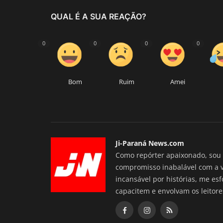
QUAL É A SUA REAÇÃO?
0
0
0
0
Bom
Ruim
Amei
Ji-Paraná News.com
Como repórter apaixonado, sou 
compromisso inabalável com a 
incansável por histórias, me es
capacitem e envolvam os leitore