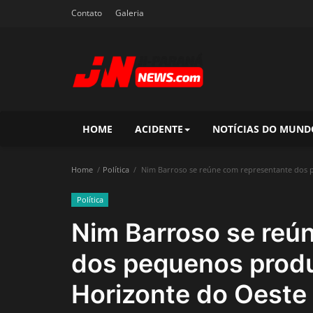
Contato
Galeria
HOME
ACIDENTE
NOTÍCIAS DO MUND
Home
Política
Nim Barroso se reúne com representante dos 
Política
Nim Barroso se reú
dos pequenos prod
Horizonte do Oeste