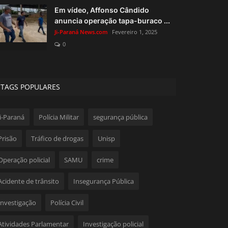
Em vídeo, Affonso Cândido
anuncia operação tapa-buraco ...
Ji-Paraná News.com
Fevereiro 1, 2025
0
TAGS POPULARES
Ji-Paraná
Polícia Militar
segurança pública
Prisão
Tráfico de drogas
Unisp
Operação policial
SAMU
crime
Acidente de trânsito
Insegurança Pública
Investigação
Polícia Civil
Atividades Parlamentar
Investigação policial