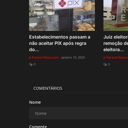
Estabelecimentos passam a
Juiz eleito
não aceitar PIX após regra
remoção d
do...
eleitora...
Ji-Paraná News.com
Janeiro 10, 2025
Ji-Paraná News
0
0
COMENTÁRIOS
Nome
Comente