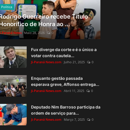
Política
Rodrigo Guerreiro recebe Título
Honorífico de Honra ao ...
Ji-Paraná News
Maio 28, 2026
0
Fux diverge da corte e é o único a
votar contra cautela...
Ji-Paraná News.com
Julho 21, 2025
0
Enquanto gestão passada
esperava greve, Affonso entrega...
Ji-Paraná News.com
Abril 11, 2025
0
Deputado Nim Barroso participa da
ordem de serviço para...
Ji-Paraná News.com
Março 7, 2025
0