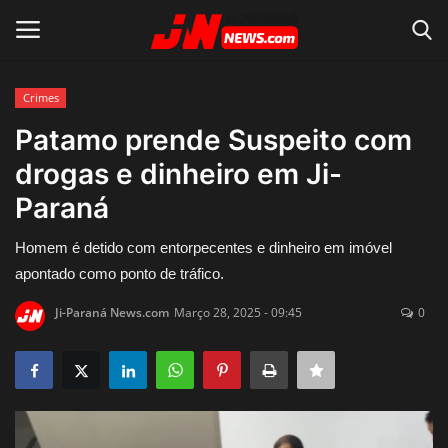
Crimes
Conecte-se
Registro
Patamo prende Suspeito com
drogas e dinheiro em Ji-
Home
Paraná
Contato
Homem é detido com entorpecentes e dinheiro em imóvel
apontado como ponto de tráfico.
Acidente
Ji-Paraná News.com
Março 28, 2025 - 09:45
0
Notícias do Mundo
Polícia
Política