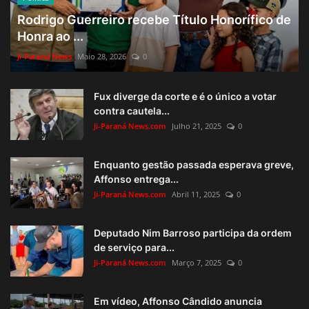
Rodrigo Guerreiro recebe Título Honorífico de
Honra ao ...
Ji-Paraná News
Maio 28, 2026
0
Fux diverge da corte e é o único a votar
contra cautela...
Ji-Paraná News.com
Julho 21, 2025
0
Enquanto gestão passada esperava greve,
Affonso entrega...
Ji-Paraná News.com
Abril 11, 2025
0
Deputado Nim Barroso participa da ordem
de serviço para...
Ji-Paraná News.com
Março 7, 2025
0
Em vídeo, Affonso Cândido anuncia