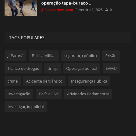
operação tapa-buraco ...
Ji-Paraná News.com
Fevereiro 1, 2025
0
TAGS POPULARES
Ji-Paraná
Polícia Militar
segurança pública
Prisão
Tráfico de drogas
Unisp
Operação policial
SAMU
crime
Acidente de trânsito
Insegurança Pública
Investigação
Polícia Civil
Atividades Parlamentar
Investigação policial