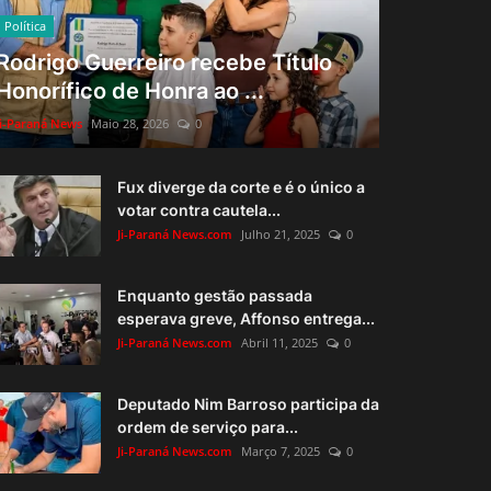
Política
Rodrigo Guerreiro recebe Título
Honorífico de Honra ao ...
Ji-Paraná News
Maio 28, 2026
0
Fux diverge da corte e é o único a
votar contra cautela...
Ji-Paraná News.com
Julho 21, 2025
0
Enquanto gestão passada
esperava greve, Affonso entrega...
Ji-Paraná News.com
Abril 11, 2025
0
Deputado Nim Barroso participa da
ordem de serviço para...
Ji-Paraná News.com
Março 7, 2025
0