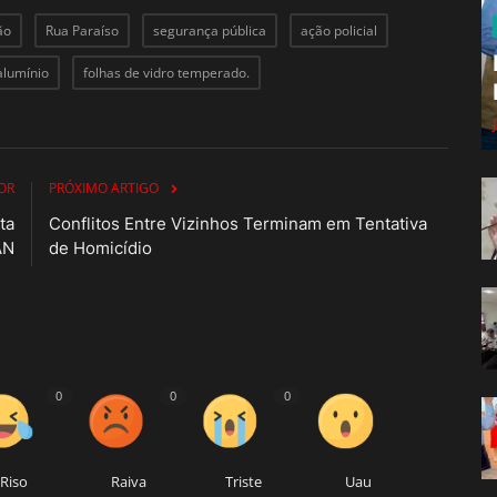
ão
Rua Paraíso
segurança pública
ação policial
alumínio
folhas de vidro temperado.
OR
PRÓXIMO ARTIGO
ta
Conflitos Entre Vizinhos Terminam em Tentativa
AN
de Homicídio
0
0
0
Riso
Raiva
Triste
Uau