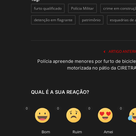
furto qualificado
Polícia Militar
crime em construç
detenção em flagrante
patrimônio
esquadrias de 
ARTIGO ANTERI
Polícia apreende menores por furto de bicicle
motorizada no pátio da CIRETR
QUAL É A SUA REAÇÃO?
0
0
0
0
Bom
Ruim
Amei