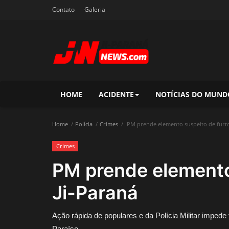
Contato
Galeria
HOME
ACIDENTE
NOTÍCIAS DO MUND
Home
Polícia
Crimes
PM prende elemento suspeito de furto
Crimes
PM prende elemento
Ji-Paraná
Ação rápida de populares e da Polícia Militar imped
Paraíso.