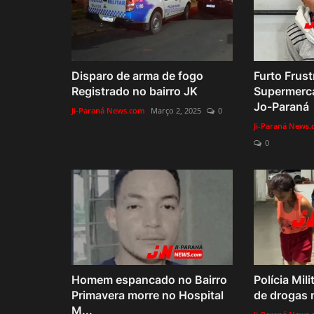
Disparo de arma de fogo
Furto Frus
Registrado no bairro JK
Supermerc
Jo-Paraná
Ji-Paraná News.com
Março 2, 2025
0
Ji-Paraná News
0
Homem espancado no Bairro
Polícia Mil
Primavera morre no Hospital
de drogas n
M...