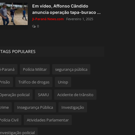
Em vídeo, Affonso Cândido
anuncia operação tapa-buraco ...
Ji-Paraná News.com
Fevereiro 1, 2025
0
TAGS POPULARES
Ji-Paraná
Polícia Militar
segurança pública
Prisão
Tráfico de drogas
Unisp
Operação policial
SAMU
Acidente de trânsito
crime
Insegurança Pública
Investigação
Polícia Civil
Atividades Parlamentar
Investigação policial