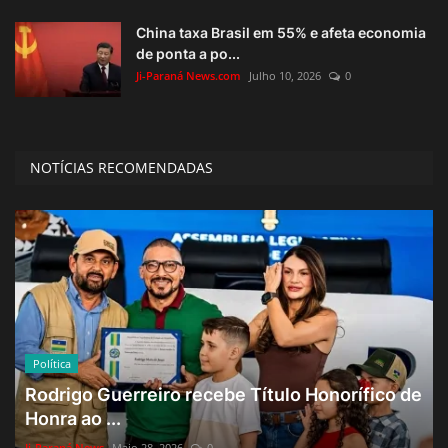
China taxa Brasil em 55% e afeta economia
de ponta a po...
Ji-Paraná News.com
Julho 10, 2026
0
NOTÍCIAS RECOMENDADAS
Política
Rodrigo Guerreiro recebe Título Honorífico de
Honra ao ...
Ji-Paraná News
Maio 28, 2026
0