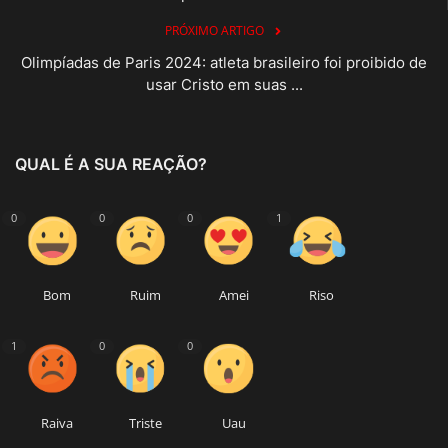
PRÓXIMO ARTIGO
Olimpíadas de Paris 2024: atleta brasileiro foi proibido de
usar Cristo em suas ...
QUAL É A SUA REAÇÃO?
0
0
0
1
Bom
Ruim
Amei
Riso
1
0
0
Raiva
Triste
Uau