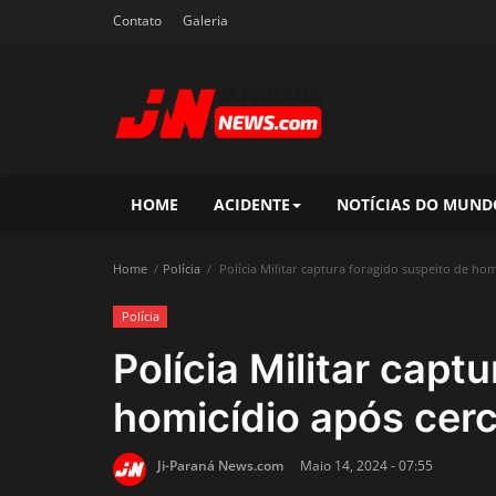
Contato
Galeria
HOME
ACIDENTE
NOTÍCIAS DO MUND
Home
Polícia
Polícia Militar captura foragido suspeito de ho
Polícia
Polícia Militar capt
homicídio após cer
Ji-Paraná News.com
Maio 14, 2024 - 07:55