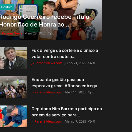
Política
Rodrigo Guerreiro recebe Título
Honorífico de Honra ao ...
Ji-Paraná News
Maio 28, 2026
0
Fux diverge da corte e é o único a
votar contra cautela...
Ji-Paraná News.com
Julho 21, 2025
0
Enquanto gestão passada
esperava greve, Affonso entrega...
Ji-Paraná News.com
Abril 11, 2025
0
Deputado Nim Barroso participa da
ordem de serviço para...
Ji-Paraná News.com
Março 7, 2025
0