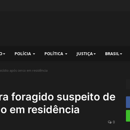
O
POLÍCIA
POLÍTICA
JUSTIÇA
BRASIL
micídio após cerco em residência
ura foragido suspeito de
co em residência
0