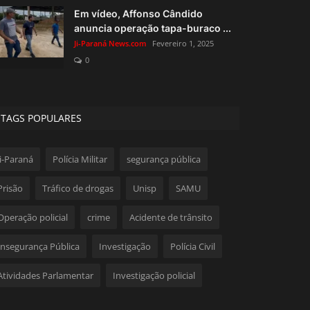
Em vídeo, Affonso Cândido
anuncia operação tapa-buraco ...
Ji-Paraná News.com
Fevereiro 1, 2025
0
TAGS POPULARES
Ji-Paraná
Polícia Militar
segurança pública
Prisão
Tráfico de drogas
Unisp
SAMU
Operação policial
crime
Acidente de trânsito
Insegurança Pública
Investigação
Polícia Civil
Atividades Parlamentar
Investigação policial