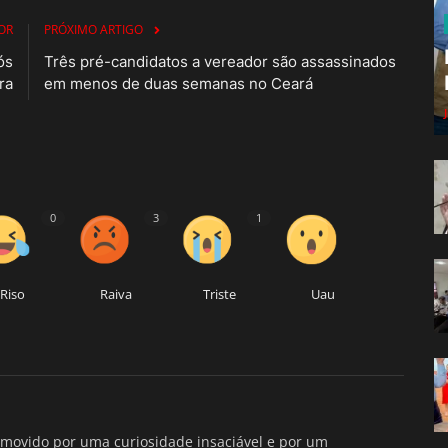
OR
PRÓXIMO ARTIGO
ós
Três pré-candidatos a vereador são assassinados
ra
em menos de duas semanas no Ceará
0
3
1
Riso
Raiva
Triste
Uau
movido por uma curiosidade insaciável e por um