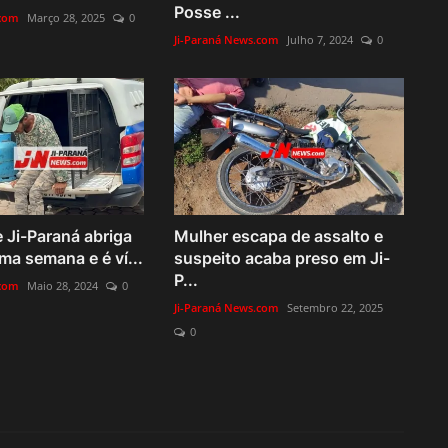
Posse ...
.com
Março 28, 2025
0
Ji-Paraná News.com
Julho 7, 2024
0
 Ji-Paraná abriga
Mulher escapa de assalto e
ma semana e é ví...
suspeito acaba preso em Ji-
P...
.com
Maio 28, 2024
0
Ji-Paraná News.com
Setembro 22, 2025
0