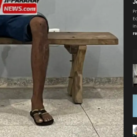
J
Pr
E
i
re