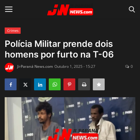
Crimes
Conecte-se
Registro
Polícia Militar prende dois
homens por furto na T-06
Home
Ji-Paraná News.com
Outubro 1, 2025 - 15:27
0
Contato
Acidente
Notícias do Mundo
Polícia
Política