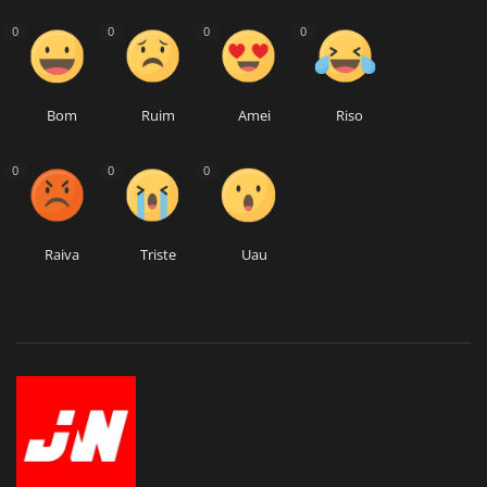
0
0
0
0
Bom
Ruim
Amei
Riso
0
0
0
Raiva
Triste
Uau