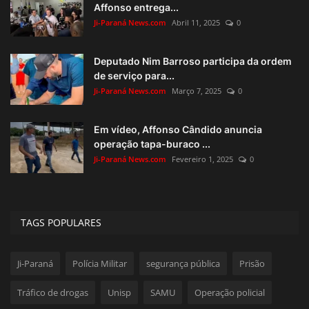
Affonso entrega...
Ji-Paraná News.com
Abril 11, 2025
0
Deputado Nim Barroso participa da ordem
de serviço para...
Ji-Paraná News.com
Março 7, 2025
0
Em vídeo, Affonso Cândido anuncia
operação tapa-buraco ...
Ji-Paraná News.com
Fevereiro 1, 2025
0
TAGS POPULARES
Ji-Paraná
Polícia Militar
segurança pública
Prisão
Tráfico de drogas
Unisp
SAMU
Operação policial