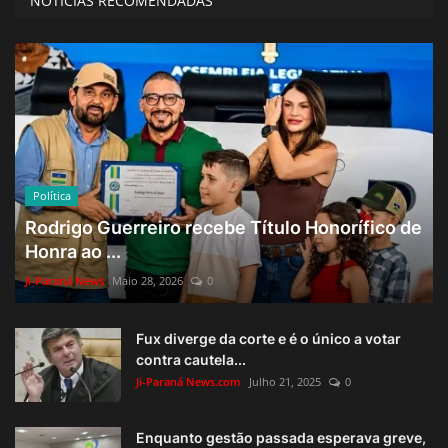
NOTÍCIAS RECOMENDADAS
Política
Rodrigo Guerreiro recebe Título Honorífico de
Honra ao ...
Ji-Paraná News
Maio 28, 2026
0
Fux diverge da corte e é o único a votar
contra cautela...
Ji-Paraná News.com
Julho 21, 2025
0
Enquanto gestão passada esperava greve,