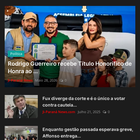
Política
Rodrigo Guerreiro recebe Título Honorífico de
Honra ao ...
Ji-Paraná News
Maio 28, 2026
0
Fux diverge da corte e é o único a votar
contra cautela...
Ji-Paraná News.com
Julho 21, 2025
0
Enquanto gestão passada esperava greve,
Affonso entrega...