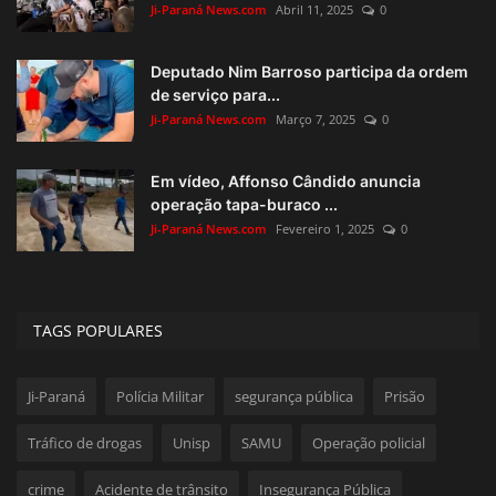
Ji-Paraná News.com
Abril 11, 2025
0
Deputado Nim Barroso participa da ordem
de serviço para...
Ji-Paraná News.com
Março 7, 2025
0
Em vídeo, Affonso Cândido anuncia
operação tapa-buraco ...
Ji-Paraná News.com
Fevereiro 1, 2025
0
TAGS POPULARES
Ji-Paraná
Polícia Militar
segurança pública
Prisão
Tráfico de drogas
Unisp
SAMU
Operação policial
crime
Acidente de trânsito
Insegurança Pública