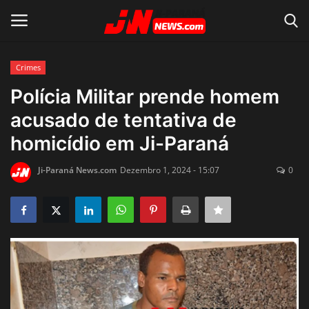
Crimes
Conecte-se
Registro
Polícia Militar prende homem
acusado de tentativa de
Home
homicídio em Ji-Paraná
Contato
Ji-Paraná News.com
Dezembro 1, 2024 - 15:07
0
Acidente
Notícias do Mundo
Polícia
Política