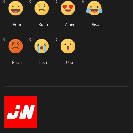
0
0
0
0
Bom
Ruim
Amei
Riso
0
0
0
Raiva
Triste
Uau