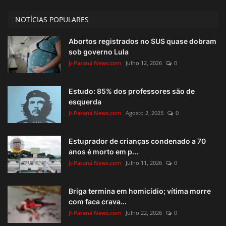
NOTÍCIAS POPULARES
Abortos registrados no SUS quase dobram
sob governo Lula
Ji-Paraná News.com
Julho 12, 2026
0
Estudo: 85% dos professores são de
esquerda
Ji-Paraná News.com
Agosto 2, 2025
0
Estuprador de crianças condenado a 70
anos é morto em p...
Ji-Paraná News.com
Julho 11, 2026
0
Briga termina em homicídio; vítima morre
com faca crava...
Ji-Paraná News.com
Julho 22, 2026
0