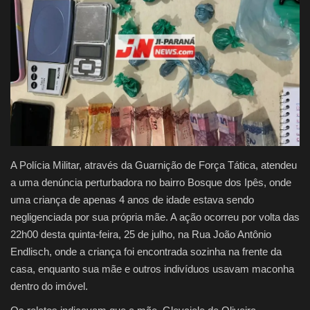
Justiça
Brasil
Educação
Galeria
Saúde
A Polícia Militar, através da Guarnição de Força Tática, atendeu
a uma denúncia perturbadora no bairro Bosque dos Ipês, onde
uma criança de apenas 4 anos de idade estava sendo
negligenciada por sua própria mãe. A ação ocorreu por volta das
22h00 desta quinta-feira, 25 de julho, na Rua João Antônio
Endlisch, onde a criança foi encontrada sozinha na frente da
casa, enquanto sua mãe e outros indivíduos usavam maconha
dentro do imóvel.