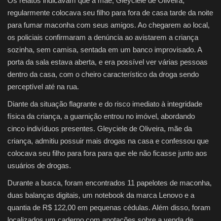
Os relatos indicavam que a mãe, Gleyciele de Oliveira,
regularmente colocava seu filho para fora de casa tarde da noite
para fumar maconha com seus amigos. Ao chegarem ao local,
os policiais confirmaram a denúncia ao avistarem a criança
sozinha, sem camisa, sentada em um banco improvisado. A
porta da sala estava aberta, e era possível ver várias pessoas
dentro da casa, com o cheiro característico da droga sendo
perceptível até na rua.
Diante da situação flagrante e do risco imediato à integridade
física da criança, a guarnição entrou no imóvel, abordando
cinco indivíduos presentes. Gleyciele de Oliveira, mãe da
criança, admitiu possuir mais drogas na casa e confessou que
colocava seu filho para fora para que ele não ficasse junto aos
usuários de drogas.
Durante a busca, foram encontrados 11 papelotes de maconha,
duas balanças digitais, um notebook da marca Lenovo e a
quantia de R$ 122,00 em pequenas cédulas. Além disso, foram
localizados um caderno com anotações sobre a venda de