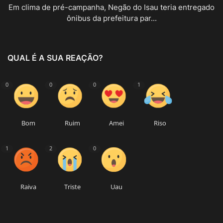
Em clima de pré-campanha, Negão do Isau teria entregado
ônibus da prefeitura par...
QUAL É A SUA REAÇÃO?
0
0
0
1
Bom
Ruim
Amei
Riso
1
2
0
Raiva
Triste
Uau