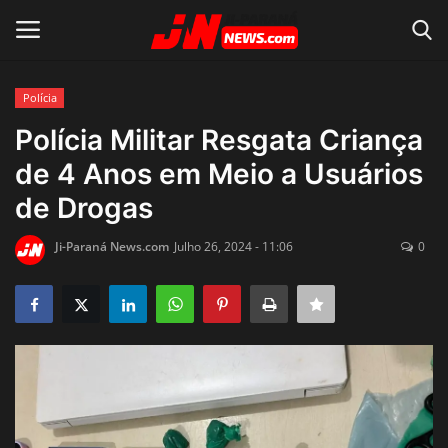
Polícia
Conecte-se
Registro
Polícia Militar Resgata Criança
de 4 Anos em Meio a Usuários
Home
de Drogas
Contato
Ji-Paraná News.com
Julho 26, 2024 - 11:06
0
Acidente
Notícias do Mundo
Polícia
Política