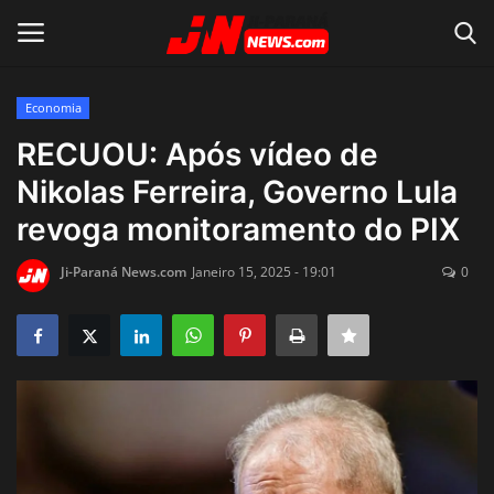
Economia
Conecte-se
Registro
RECUOU: Após vídeo de
Nikolas Ferreira, Governo Lula
Home
revoga monitoramento do PIX
Contato
Ji-Paraná News.com
Janeiro 15, 2025 - 19:01
0
Acidente
Notícias do Mundo
Polícia
Política