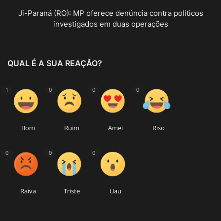
Ji-Paraná (RO): MP oferece denúncia contra políticos
investigados em duas operações
QUAL É A SUA REAÇÃO?
1
0
0
0
Bom
Ruim
Amei
Riso
0
0
0
Raiva
Triste
Uau