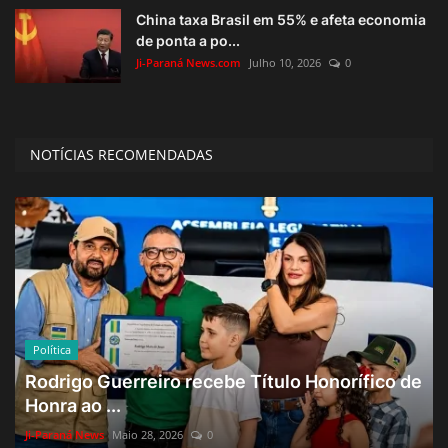
China taxa Brasil em 55% e afeta economia
de ponta a po...
Ji-Paraná News.com
Julho 10, 2026
0
NOTÍCIAS RECOMENDADAS
Política
Rodrigo Guerreiro recebe Título Honorífico de
Honra ao ...
Ji-Paraná News
Maio 28, 2026
0