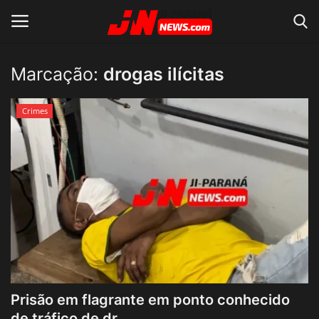
Marcação:
drogas ilícitas
Conecte-se
Registro
Crimes
Home
Contato
Acidente
Notícias do Mundo
Polícia
Prisão em flagrante em ponto conhecido
Política
de tráfico de dr...