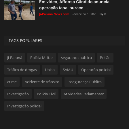
Em vídeo, Affonso Cândido anuncia
operação tapa-buraco ...
Ji-Paraná News.com
Fevereiro 1, 2025
0
TAGS POPULARES
Ji-Paraná
Polícia Militar
segurança pública
Prisão
Tráfico de drogas
Unisp
SAMU
Operação policial
crime
Acidente de trânsito
Insegurança Pública
Investigação
Polícia Civil
Atividades Parlamentar
Investigação policial