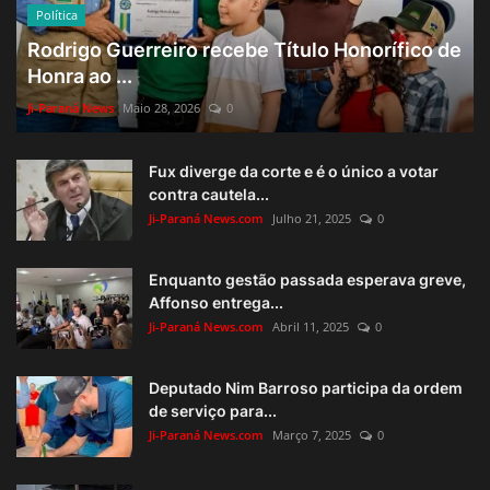
Política
Rodrigo Guerreiro recebe Título Honorífico de
Honra ao ...
Ji-Paraná News
Maio 28, 2026
0
Fux diverge da corte e é o único a votar
contra cautela...
Ji-Paraná News.com
Julho 21, 2025
0
Enquanto gestão passada esperava greve,
Affonso entrega...
Ji-Paraná News.com
Abril 11, 2025
0
Deputado Nim Barroso participa da ordem
de serviço para...
Ji-Paraná News.com
Março 7, 2025
0