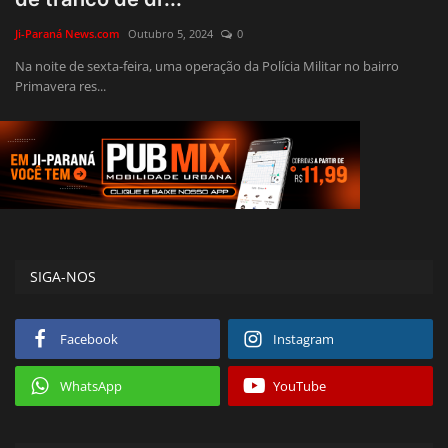
Justiça
Ji-Paraná News.com
Outubro 5, 2024
0
Na noite de sexta-feira, uma operação da Polícia Militar no bairro
Brasil
Primavera res...
Educação
Galeria
Saúde
SIGA-NOS
Facebook
Instagram
WhatsApp
YouTube