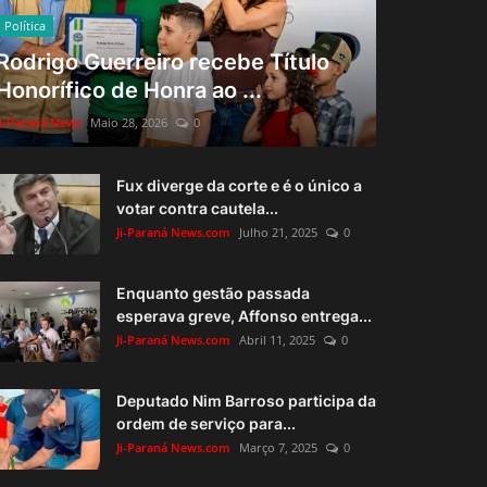
Política
Rodrigo Guerreiro recebe Título
Honorífico de Honra ao ...
Ji-Paraná News
Maio 28, 2026
0
Fux diverge da corte e é o único a
votar contra cautela...
Ji-Paraná News.com
Julho 21, 2025
0
Enquanto gestão passada
esperava greve, Affonso entrega...
Ji-Paraná News.com
Abril 11, 2025
0
Deputado Nim Barroso participa da
ordem de serviço para...
Ji-Paraná News.com
Março 7, 2025
0