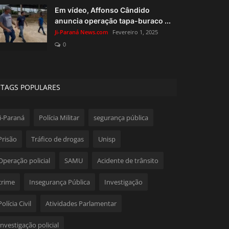
Em vídeo, Affonso Cândido
anuncia operação tapa-buraco ...
Ji-Paraná News.com
Fevereiro 1, 2025
0
TAGS POPULARES
Ji-Paraná
Polícia Militar
segurança pública
Prisão
Tráfico de drogas
Unisp
Operação policial
SAMU
Acidente de trânsito
crime
Insegurança Pública
Investigação
Polícia Civil
Atividades Parlamentar
Investigação policial