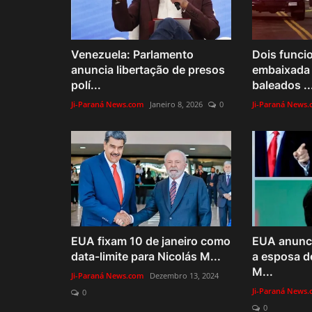
Venezuela: Parlamento
Dois funci
anuncia libertação de presos
embaixada 
polí...
baleados ..
Ji-Paraná News.com
Janeiro 8, 2026
0
Ji-Paraná News
EUA fixam 10 de janeiro como
EUA anunc
data-limite para Nicolás M...
a esposa d
M...
Ji-Paraná News.com
Dezembro 13, 2024
Ji-Paraná News
0
0