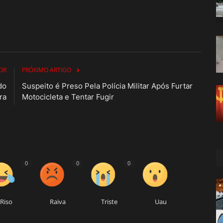
OR
PRÓXIMO ARTIGO
do
Suspeito é Preso Pela Polícia Militar Após Furtar
ra
Motocicleta e Tentar Fugir
0
0
0
Riso
Raiva
Triste
Uau