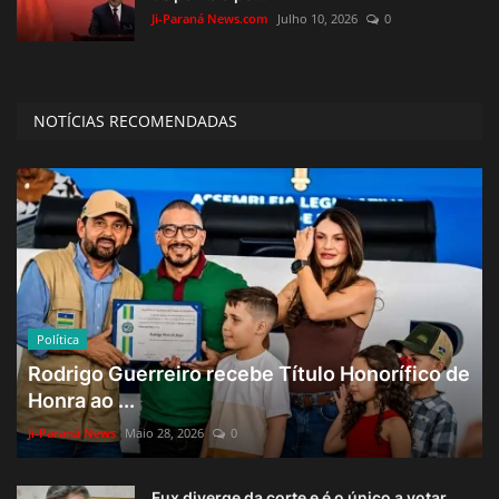
Ji-Paraná News.com
Julho 10, 2026
0
NOTÍCIAS RECOMENDADAS
Política
Rodrigo Guerreiro recebe Título Honorífico de
Honra ao ...
Ji-Paraná News
Maio 28, 2026
0
Fux diverge da corte e é o único a votar