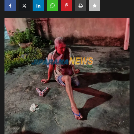
Justiça
Brasil
Educação
Galeria
Saúde