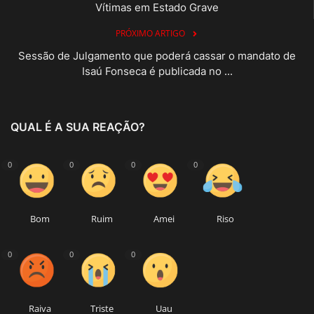
Vítimas em Estado Grave
PRÓXIMO ARTIGO
Sessão de Julgamento que poderá cassar o mandato de
Isaú Fonseca é publicada no ...
QUAL É A SUA REAÇÃO?
0
0
0
0
Bom
Ruim
Amei
Riso
0
0
0
Raiva
Triste
Uau