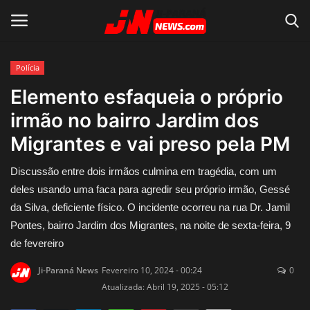
Polícia
Conecte-se
Registro
Elemento esfaqueia o próprio
irmão no bairro Jardim dos
Home
Migrantes e vai preso pela PM
Contato
Discussão entre dois irmãos culmina em tragédia, com um
deles usando uma faca para agredir seu próprio irmão, Gessé
Acidente
da Silva, deficiente físico. O incidente ocorreu na rua Dr. Jamil
Pontes, bairro Jardim dos Migrantes, na noite de sexta-feira, 9
Notícias do Mundo
de fevereiro
Polícia
Ji-Paraná News
Fevereiro 10, 2024 - 00:24
0
Atualizada: Abril 19, 2025 - 05:12
Política