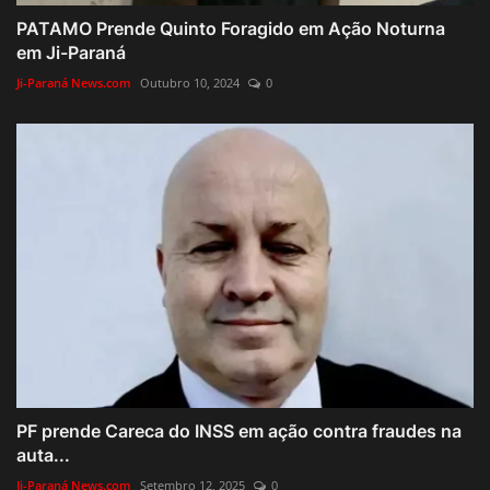
PATAMO Prende Quinto Foragido em Ação Noturna
em Ji-Paraná
Ji-Paraná News.com
Outubro 10, 2024
0
PF prende Careca do INSS em ação contra fraudes na
auta...
Ji-Paraná News.com
Setembro 12, 2025
0