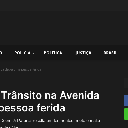
O
POLÍCIA
POLÍTICA
JUSTIÇA
BRASIL
ngá deixa uma pessoa ferida
 Trânsito na Avenida
pessoa ferida
-3 em Ji-Paraná, resulta em ferimentos, moto em alta
ende vítima.