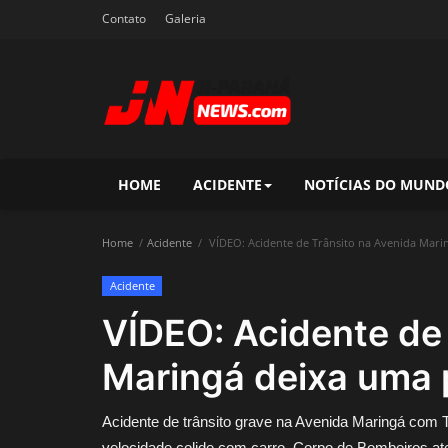
Contato
Galeria
HOME
ACIDENTE
NOTÍCIAS DO MUND
Home
Acidente
VÍDEO: Acidente de Trânsito na Avenida Mari
Acidente
VÍDEO: Acidente de
Maringá deixa uma 
Acidente de trânsito grave na Avenida Maringá com T
velocidade colide com carro. Corpo de Bombeiros at