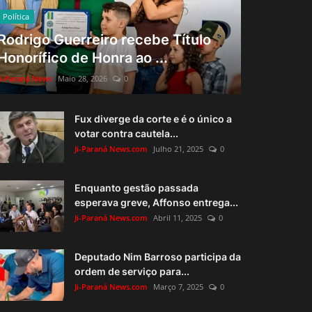
Política
Rodrigo Guerreiro recebe Título
Honorífico de Honra ao ...
Ji-Paraná News
Maio 28, 2026
0
Fux diverge da corte e é o único a
votar contra cautela...
Ji-Paraná News.com
Julho 21, 2025
0
Enquanto gestão passada
esperava greve, Affonso entrega...
Ji-Paraná News.com
Abril 11, 2025
0
Deputado Nim Barroso participa da
ordem de serviço para...
Ji-Paraná News.com
Março 7, 2025
0