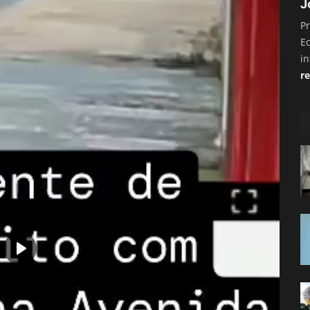
J
Pr
E
i
re
Play