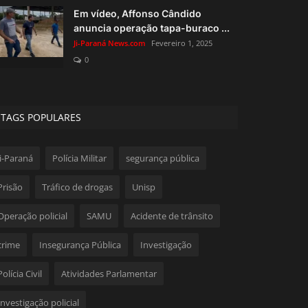
Em vídeo, Affonso Cândido
anuncia operação tapa-buraco ...
Ji-Paraná News.com
Fevereiro 1, 2025
0
TAGS POPULARES
Ji-Paraná
Polícia Militar
segurança pública
Prisão
Tráfico de drogas
Unisp
Operação policial
SAMU
Acidente de trânsito
crime
Insegurança Pública
Investigação
Polícia Civil
Atividades Parlamentar
Investigação policial