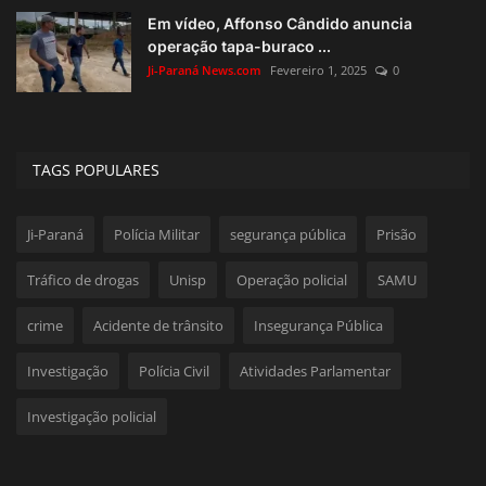
Em vídeo, Affonso Cândido anuncia
operação tapa-buraco ...
Ji-Paraná News.com
Fevereiro 1, 2025
0
TAGS POPULARES
Ji-Paraná
Polícia Militar
segurança pública
Prisão
Tráfico de drogas
Unisp
Operação policial
SAMU
crime
Acidente de trânsito
Insegurança Pública
Investigação
Polícia Civil
Atividades Parlamentar
Investigação policial