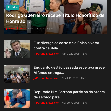
Política
Rodrigo Guerreiro recebe Título Honorífico de
Honra ao ...
Ji-Paraná News
Maio 28, 2026
0
Fux diverge da corte e é o único a votar
contra cautela...
Ji-Paraná News.com
Julho 21, 2025
0
Enquanto gestão passada esperava greve,
Affonso entrega...
Ji-Paraná News.com
Abril 11, 2025
0
Deputado Nim Barroso participa da ordem
de serviço para...
Ji-Paraná News.com
Março 7, 2025
0