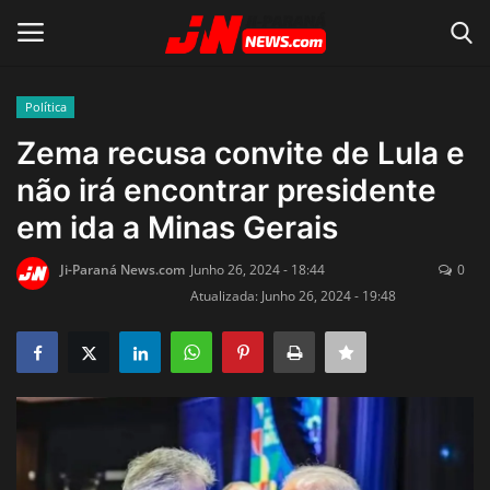
Política
Conecte-se
Registro
Zema recusa convite de Lula e
não irá encontrar presidente
Home
em ida a Minas Gerais
Contato
Ji-Paraná News.com
Junho 26, 2024 - 18:44
0
Atualizada: Junho 26, 2024 - 19:48
Acidente
Notícias do Mundo
Polícia
Política