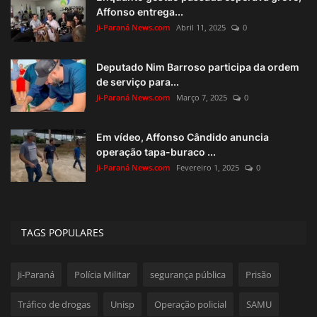
Affonso entrega...
Ji-Paraná News.com
Abril 11, 2025
0
Deputado Nim Barroso participa da ordem
de serviço para...
Ji-Paraná News.com
Março 7, 2025
0
Em vídeo, Affonso Cândido anuncia
operação tapa-buraco ...
Ji-Paraná News.com
Fevereiro 1, 2025
0
TAGS POPULARES
Ji-Paraná
Polícia Militar
segurança pública
Prisão
Tráfico de drogas
Unisp
Operação policial
SAMU