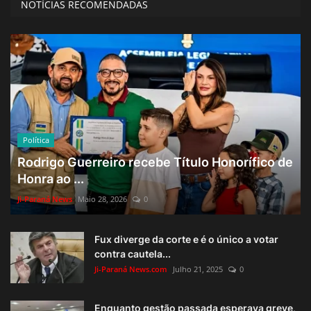
NOTÍCIAS RECOMENDADAS
Política
Rodrigo Guerreiro recebe Título Honorífico de
Honra ao ...
Ji-Paraná News
Maio 28, 2026
0
Fux diverge da corte e é o único a votar
contra cautela...
Ji-Paraná News.com
Julho 21, 2025
0
Enquanto gestão passada esperava greve,