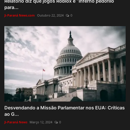
Relatório diz que jogos Roblox é “inferno pedófilo
para...
Ji-Paraná News.com
Outubro 22, 2024
0
Desvendando a Missão Parlamentar nos EUA: Críticas
ao G...
Ji-Paraná News
Março 12, 2024
0