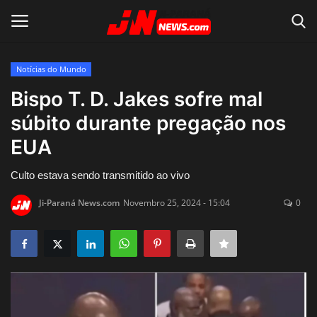
Notícias do Mundo
Conecte-se
Registro
Bispo T. D. Jakes sofre mal
súbito durante pregação nos
Home
EUA
Contato
Culto estava sendo transmitido ao vivo
Acidente
Ji-Paraná News.com
Novembro 25, 2024 - 15:04
0
Notícias do Mundo
Polícia
Política