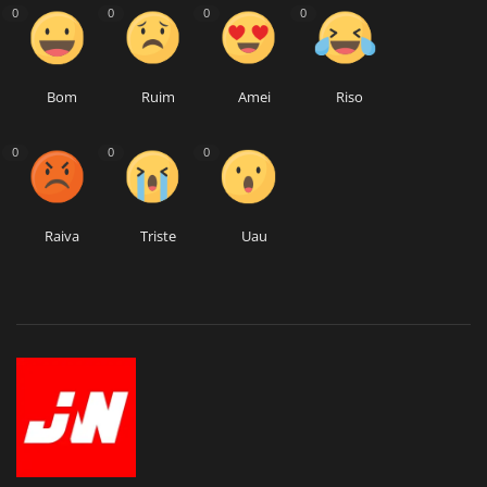
0
0
0
0
Bom
Ruim
Amei
Riso
0
0
0
Raiva
Triste
Uau