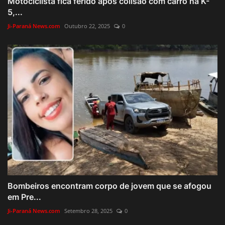
Motociclista fica ferido após colisão com carro na K-
5,...
Ji-Paraná News.com
Outubro 22, 2025
0
Bombeiros encontram corpo de jovem que se afogou
em Pre...
Ji-Paraná News.com
Setembro 28, 2025
0