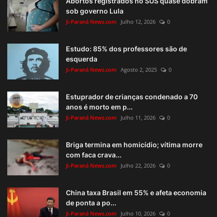
Abortos registrados no SUS quase dobram
sob governo Lula
Ji-Paraná News.com
Julho 12, 2026
0
Estudo: 85% dos professores são de
esquerda
Ji-Paraná News.com
Agosto 2, 2025
0
Estuprador de crianças condenado a 70
anos é morto em p...
Ji-Paraná News.com
Julho 11, 2026
0
Briga termina em homicídio; vítima morre
com faca crava...
Ji-Paraná News.com
Julho 22, 2026
0
China taxa Brasil em 55% e afeta economia
de ponta a po...
Ji-Paraná News.com
Julho 10, 2026
0