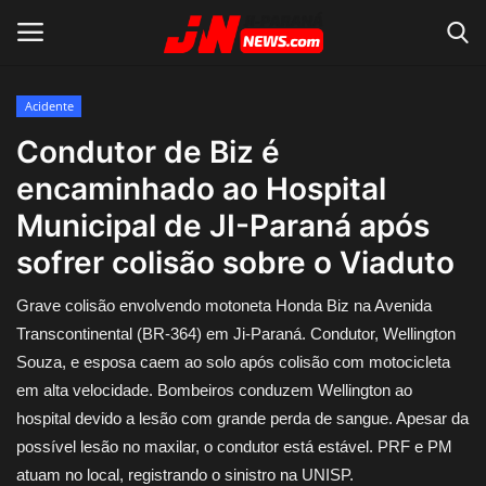
Acidente
Conecte-se
Registro
Condutor de Biz é
encaminhado ao Hospital
Home
Municipal de JI-Paraná após
Contato
sofrer colisão sobre o Viaduto
Acidente
Grave colisão envolvendo motoneta Honda Biz na Avenida
Transcontinental (BR-364) em Ji-Paraná. Condutor, Wellington
Notícias do Mundo
Souza, e esposa caem ao solo após colisão com motocicleta
em alta velocidade. Bombeiros conduzem Wellington ao
Polícia
hospital devido a lesão com grande perda de sangue. Apesar da
possível lesão no maxilar, o condutor está estável. PRF e PM
Política
atuam no local, registrando o sinistro na UNISP.