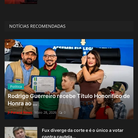
NOTÍCIAS RECOMENDADAS
Política
Rodrigo Guerreiro recebe Título Honorífico de
Honra ao ...
Ji-Paraná News
Maio 28, 2026
0
Fux diverge da corte e é o único a votar
contra cautela...