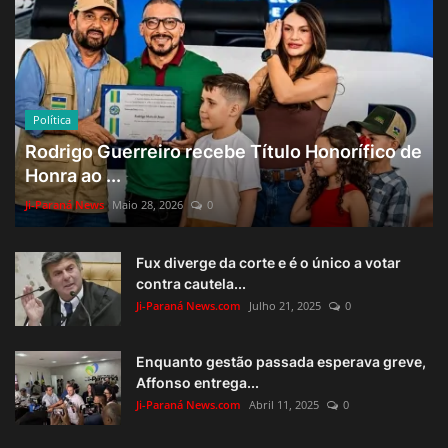
Política
Rodrigo Guerreiro recebe Título Honorífico de
Honra ao ...
Ji-Paraná News
Maio 28, 2026
0
Fux diverge da corte e é o único a votar
contra cautela...
Ji-Paraná News.com
Julho 21, 2025
0
Enquanto gestão passada esperava greve,
Affonso entrega...
Ji-Paraná News.com
Abril 11, 2025
0