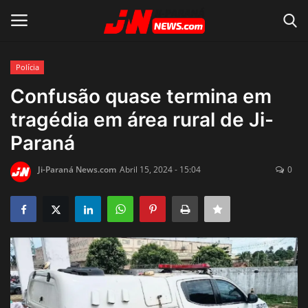
Polícia
Conecte-se
Registro
Confusão quase termina em
tragédia em área rural de Ji-
Home
Paraná
Contato
Ji-Paraná News.com
Abril 15, 2024 - 15:04
0
Acidente
Notícias do Mundo
Polícia
Política