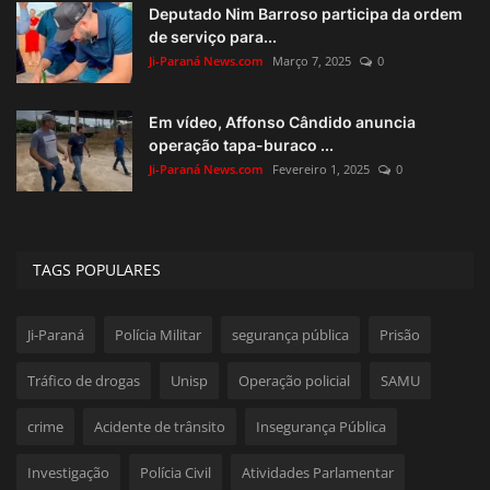
Deputado Nim Barroso participa da ordem
de serviço para...
Ji-Paraná News.com
Março 7, 2025
0
Em vídeo, Affonso Cândido anuncia
operação tapa-buraco ...
Ji-Paraná News.com
Fevereiro 1, 2025
0
TAGS POPULARES
Ji-Paraná
Polícia Militar
segurança pública
Prisão
Tráfico de drogas
Unisp
Operação policial
SAMU
crime
Acidente de trânsito
Insegurança Pública
Investigação
Polícia Civil
Atividades Parlamentar