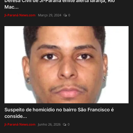
Defesa Civil de Ji-Paraná emite alerta laranja, Rio
Mac...
Ji-Paraná News.com
Março 29, 2024
0
Suspeito de homicídio no bairro São Francisco é
conside...
Ji-Paraná News.com
Junho 26, 2026
0