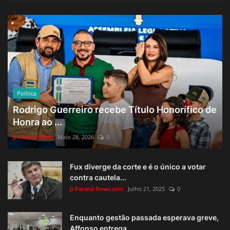
Política
Rodrigo Guerreiro recebe Título Honorífico de
Honra ao ...
Ji-Paraná News
Maio 28, 2026
0
Fux diverge da corte e é o único a votar
contra cautela...
Ji-Paraná News.com
Julho 21, 2025
0
Enquanto gestão passada esperava greve,
Affonso entrega...