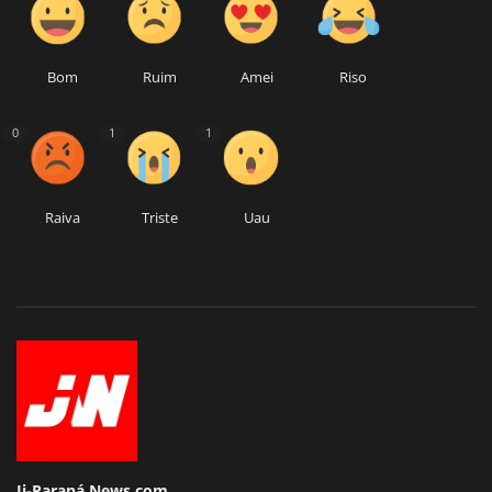
Bom
Ruim
Amei
Riso
0
1
1
Raiva
Triste
Uau
Ji-Paraná News.com