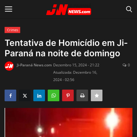
Crimes
Conecte-se
Registro
Tentativa de Homicídio em Ji-
Paraná na noite de domingo
Home
Ji-Paraná News.com
Dezembro 15, 2024 - 21:22
0
Contato
Atualizada: Dezembro 16,
2024 - 02:56
Acidente
Notícias do Mundo
Polícia
Política