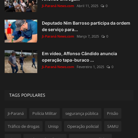
Ji-Paraná News.com
Abril 11, 2025
0
Deputado Nim Barroso participa da ordem
de serviço para...
Ji-Paraná News.com
Março 7, 2025
0
Em vídeo, Affonso Cândido anuncia
operação tapa-buraco ...
Ji-Paraná News.com
Fevereiro 1, 2025
0
TAGS POPULARES
Ji-Paraná
Polícia Militar
segurança pública
Prisão
Tráfico de drogas
Unisp
Operação policial
SAMU