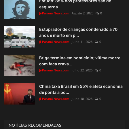
Estudo: 85% dos professores são de
esquerda
Ji-Paraná News.com
Agosto 2, 2025
0
Estuprador de crianças condenado a 70
anos é morto em p...
Ji-Paraná News.com
Julho 11, 2026
0
Briga termina em homicídio; vítima morre
com faca crava...
Ji-Paraná News.com
Julho 22, 2026
0
China taxa Brasil em 55% e afeta economia
de ponta a po...
Ji-Paraná News.com
Julho 10, 2026
0
NOTÍCIAS RECOMENDADAS