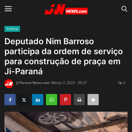
Política
Conecte-se
Registro
Deputado Nim Barroso
participa da ordem de serviço
Home
para construção de praça em
Contato
Ji-Paraná
Acidente
Ji-Paraná News.com
Março 7, 2025 - 20:37
0
Notícias do Mundo
Polícia
Política