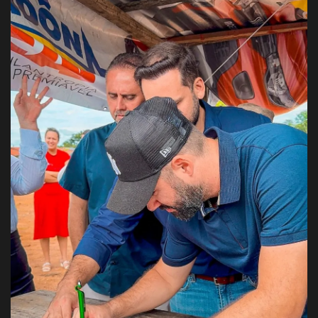
Justiça
Brasil
Educação
Galeria
Saúde