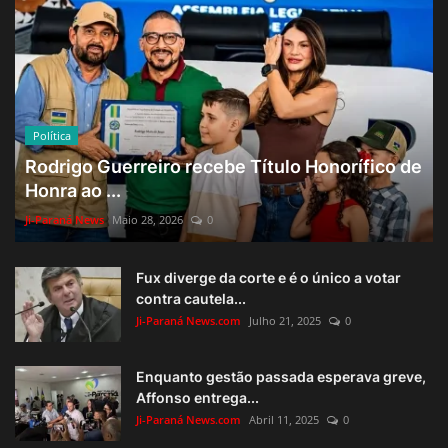
Política
Rodrigo Guerreiro recebe Título Honorífico de
Honra ao ...
Ji-Paraná News
Maio 28, 2026
0
Fux diverge da corte e é o único a votar
contra cautela...
Ji-Paraná News.com
Julho 21, 2025
0
Enquanto gestão passada esperava greve,
Affonso entrega...
Ji-Paraná News.com
Abril 11, 2025
0