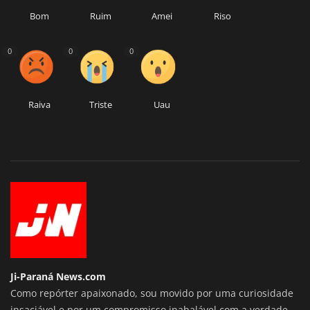
Bom
Ruim
Amei
Riso
0
0
0
Raiva
Triste
Uau
Ji-Paraná News.com
Como repórter apaixonado, sou movido por uma curiosidade
insaciável e por um compromisso inabalável com a verdade.