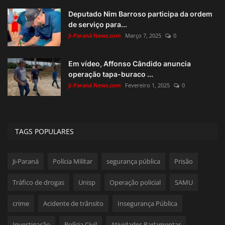
Deputado Nim Barroso participa da ordem
de serviço para...
Ji-Paraná News.com
Março 7, 2025
0
Em vídeo, Affonso Cândido anuncia
operação tapa-buraco ...
Ji-Paraná News.com
Fevereiro 1, 2025
0
TAGS POPULARES
Ji-Paraná
Polícia Militar
segurança pública
Prisão
Tráfico de drogas
Unisp
Operação policial
SAMU
crime
Acidente de trânsito
Insegurança Pública
Investigação
Polícia Civil
Atividades Parlamentar