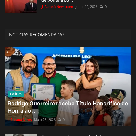
Ji-Paraná News.com
Julho 10, 2026
0
NOTÍCIAS RECOMENDADAS
Política
Rodrigo Guerreiro recebe Título Honorífico de
Honra ao ...
Ji-Paraná News
Maio 28, 2026
0