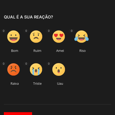
QUAL É A SUA REAÇÃO?
0
0
0
0
Bom
Ruim
Amei
Riso
0
0
0
Raiva
Triste
Uau