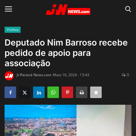
Política
Conecte-se
Registro
Deputado Nim Barroso recebe
pedido de apoio para
Home
associação
Contato
Ji-Paraná News.com
Maio 16, 2024 - 13:43
0
Acidente
Notícias do Mundo
Polícia
Política