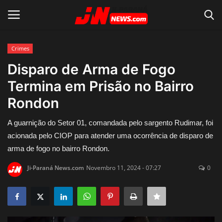
Crimes
Conecte-se
Registro
Disparo de Arma de Fogo
Termina em Prisão no Bairro
Home
Rondon
Contato
A guarnição do Setor 01, comandada pelo sargento Rudimar, foi
acionada pelo CIOP para atender uma ocorrência de disparo de
Acidente
arma de fogo no bairro Rondon.
Notícias do Mundo
Ji-Paraná News.com
Novembro 11, 2024 - 07:27
0
Polícia
Política