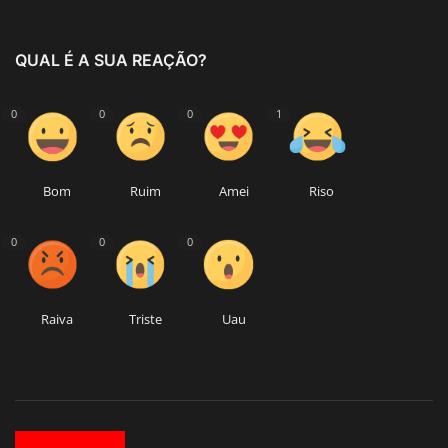
QUAL É A SUA REAÇÃO?
0
0
0
1
Bom
Ruim
Amei
Riso
0
0
0
Raiva
Triste
Uau