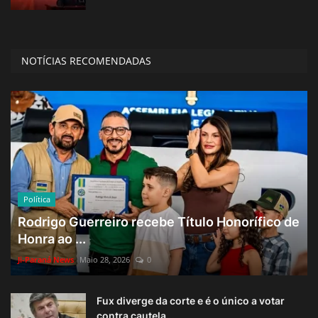
NOTÍCIAS RECOMENDADAS
Política
Rodrigo Guerreiro recebe Título Honorífico de
Honra ao ...
Ji-Paraná News
Maio 28, 2026
0
Fux diverge da corte e é o único a votar
contra cautela...