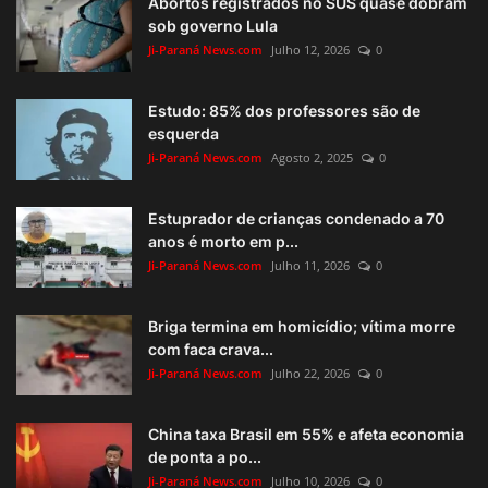
Abortos registrados no SUS quase dobram
sob governo Lula
Ji-Paraná News.com
Julho 12, 2026
0
Estudo: 85% dos professores são de
esquerda
Ji-Paraná News.com
Agosto 2, 2025
0
Estuprador de crianças condenado a 70
anos é morto em p...
Ji-Paraná News.com
Julho 11, 2026
0
Briga termina em homicídio; vítima morre
com faca crava...
Ji-Paraná News.com
Julho 22, 2026
0
China taxa Brasil em 55% e afeta economia
de ponta a po...
Ji-Paraná News.com
Julho 10, 2026
0