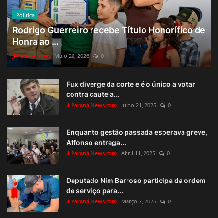
Política
Rodrigo Guerreiro recebe Título Honorífico de
Honra ao ...
Ji-Paraná News
Maio 28, 2026
0
Fux diverge da corte e é o único a votar
contra cautela...
Ji-Paraná News.com
Julho 21, 2025
0
Enquanto gestão passada esperava greve,
Affonso entrega...
Ji-Paraná News.com
Abril 11, 2025
0
Deputado Nim Barroso participa da ordem
de serviço para...
Ji-Paraná News.com
Março 7, 2025
0