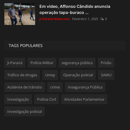
Em vídeo, Affonso Cândido anuncia
operação tapa-buraco ...
Ji-Paraná News.com
Fevereiro 1, 2025
0
TAGS POPULARES
Ji-Paraná
Polícia Militar
segurança pública
Prisão
Tráfico de drogas
Unisp
Operação policial
SAMU
Acidente de trânsito
crime
Insegurança Pública
Investigação
Polícia Civil
Atividades Parlamentar
Investigação policial