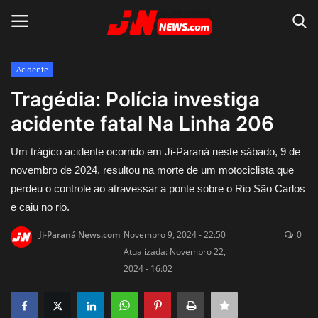
Acidente
Conecte-se
Registro
Tragédia: Polícia investiga
acidente fatal Na Linha 206
Home
Um trágico acidente ocorrido em Ji-Paraná neste sábado, 9 de
Contato
novembro de 2024, resultou na morte de um motociclista que
perdeu o controle ao atravessar a ponte sobre o Rio São Carlos
Acidente
e caiu no rio.
Notícias do Mundo
Ji-Paraná News.com
Novembro 9, 2024 - 22:50
0
Atualizada: Novembro 22,
2024 - 16:02
Polícia
Política