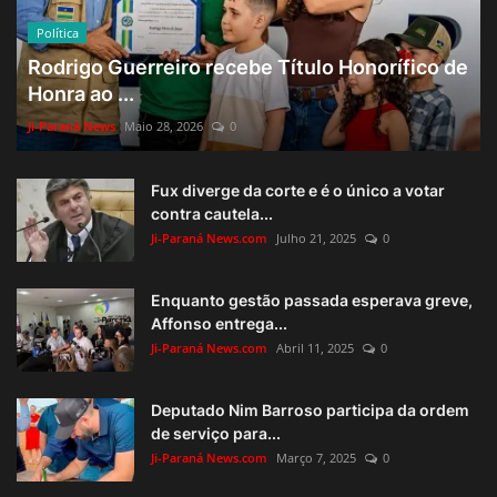
Política
Rodrigo Guerreiro recebe Título Honorífico de
Honra ao ...
Ji-Paraná News
Maio 28, 2026
0
Fux diverge da corte e é o único a votar
contra cautela...
Ji-Paraná News.com
Julho 21, 2025
0
Enquanto gestão passada esperava greve,
Affonso entrega...
Ji-Paraná News.com
Abril 11, 2025
0
Deputado Nim Barroso participa da ordem
de serviço para...
Ji-Paraná News.com
Março 7, 2025
0