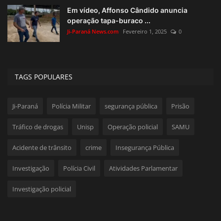
Em vídeo, Affonso Cândido anuncia
operação tapa-buraco ...
Ji-Paraná News.com
Fevereiro 1, 2025
0
TAGS POPULARES
Ji-Paraná
Polícia Militar
segurança pública
Prisão
Tráfico de drogas
Unisp
Operação policial
SAMU
Acidente de trânsito
crime
Insegurança Pública
Investigação
Polícia Civil
Atividades Parlamentar
Investigação policial