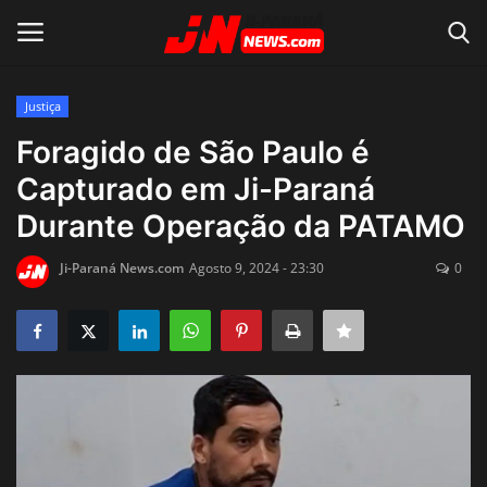
Justiça
Conecte-se
Registro
Foragido de São Paulo é
Capturado em Ji-Paraná
Home
Durante Operação da PATAMO
Contato
Ji-Paraná News.com
Agosto 9, 2024 - 23:30
0
Acidente
Notícias do Mundo
Polícia
Política