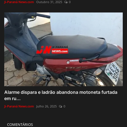
Ji-Paraná News.com
Outubro 31, 2025
0
Alarme dispara e ladrão abandona motoneta furtada
em ru...
Ji-Paraná News.com
Julho 26, 2025
0
COMENTÁRIOS