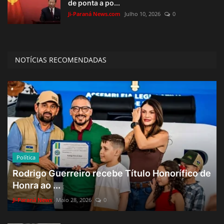
de ponta a po...
Ji-Paraná News.com
Julho 10, 2026
0
NOTÍCIAS RECOMENDADAS
Política
Rodrigo Guerreiro recebe Título Honorífico de
Honra ao ...
Ji-Paraná News
Maio 28, 2026
0