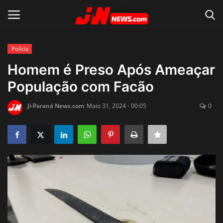
Polícia
Conecte-se
Registro
Homem é Preso Após Ameaçar
População com Facão
Home
Ji-Paraná News.com
Maio 31, 2024 - 00:05
0
Contato
Acidente
Notícias do Mundo
Polícia
Política