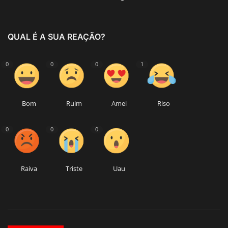
QUAL É A SUA REAÇÃO?
0
0
0
1
Bom
Ruim
Amei
Riso
0
0
0
Raiva
Triste
Uau