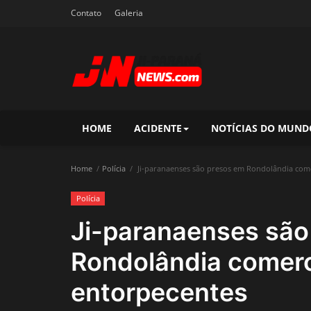
Contato
Galeria
HOME
ACIDENTE
NOTÍCIAS DO MUND
Home
Polícia
Ji-paranaenses são presos em Rondolândia come
Polícia
Ji-paranaenses são
Rondolândia comerc
entorpecentes