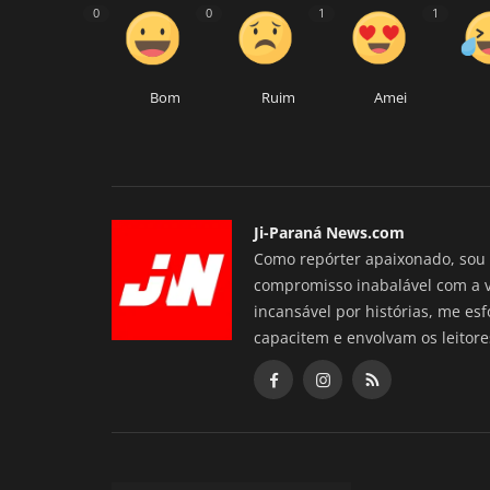
0
0
1
1
Bom
Ruim
Amei
Ji-Paraná News.com
Como repórter apaixonado, sou 
compromisso inabalável com a 
incansável por histórias, me es
capacitem e envolvam os leitore