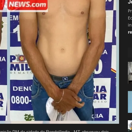
J
Pr
E
i
re
uarnição PM da cidade de Rondolândia - MT, observou dois