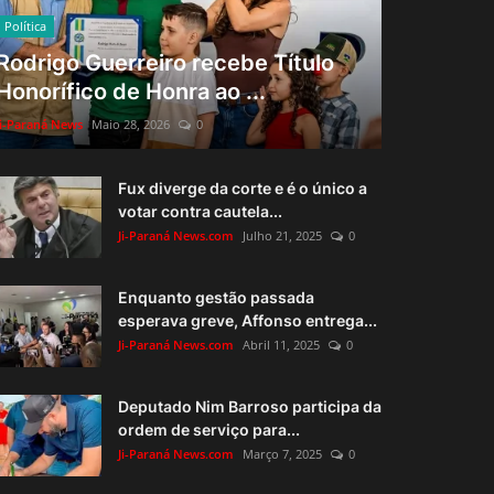
Política
Rodrigo Guerreiro recebe Título
Honorífico de Honra ao ...
Ji-Paraná News
Maio 28, 2026
0
Fux diverge da corte e é o único a
votar contra cautela...
Ji-Paraná News.com
Julho 21, 2025
0
Enquanto gestão passada
esperava greve, Affonso entrega...
Ji-Paraná News.com
Abril 11, 2025
0
Deputado Nim Barroso participa da
ordem de serviço para...
Ji-Paraná News.com
Março 7, 2025
0