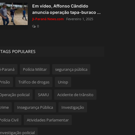
Em vídeo, Affonso Cândido
anuncia operação tapa-buraco ...
Ji-Paraná News.com
Fevereiro 1, 2025
0
TAGS POPULARES
Ji-Paraná
Polícia Militar
segurança pública
Prisão
Tráfico de drogas
Unisp
Operação policial
SAMU
Acidente de trânsito
crime
Insegurança Pública
Investigação
Polícia Civil
Atividades Parlamentar
Investigação policial